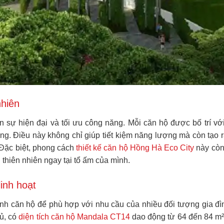
nhiên
sự hiện đại và tối ưu công năng. Mỗi căn hộ được bố trí vớ
hòng. Điều này không chỉ giúp tiết kiệm năng lượng mà còn tạo 
Đặc biệt, phong cách
thiết kế căn hộ Hồng Hà Eco City
này còn
 thiên nhiên ngay tại tổ ấm của mình.
linh hoạt
nh căn hộ để phù hợp với nhu cầu của nhiều đối tượng gia đì
gủ, có
diện tích căn hộ Mandala CT14
dao động từ 64 đến 84 m²