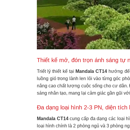
Thiết kế mở, đón trọn ánh sáng tự 
Triết lý thiết kế tại
Mandala CT14
hướng đến 
luồng gió trong lành len lỏi vào từng góc p
nâng cao chất lượng cuộc sống cho cư dân. 
sáng nhân tạo, mang lại cảm giác gần gũi với
Đa dạng loại hình 2-3 PN, diện tích 
Mandala CT14
cung cấp đa dạng các loại hì
loại hình chính là 2 phòng ngủ và 3 phòng n