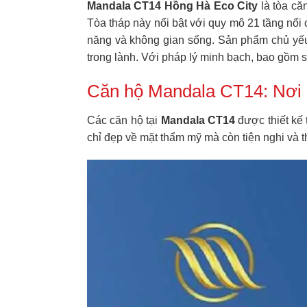
Mandala CT14 Hồng Hà Eco City
là tòa că
Tòa tháp này nổi bật với quy mô 21 tầng nổ
năng và không gian sống. Sản phẩm chủ yếu 
trong lành. Với pháp lý minh bạch, bao gồm 
Căn hộ Mandala CT14: Nơi 
Các căn hộ tại
Mandala CT14
được thiết kế 
chỉ đẹp về mặt thẩm mỹ mà còn tiện nghi và t