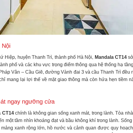
 Nội
 Tứ Hiệp, huyện Thanh Trì, thành phố Hà Nội,
Mandala CT14
sở
 thành phố và các khu vực trọng điểm thông qua hệ thống hạ tầ
Pháp Vân – Cầu Giẽ, đường Vành đai 3 và cầu Thanh Trì đều nằm
 chỉ mang lại lợi thế về mặt giao thông mà còn hứa hẹn tiềm nă
mát ngay ngưỡng cửa
a CT14
chính là không gian sống xanh mát, trong lành. Tòa nhà t
đến một tầm nhìn khoáng đạt và bầu không khí trong lành. Sốn
ững mảng xanh rộng lớn, hồ nước và cảnh quan được quy hoạch