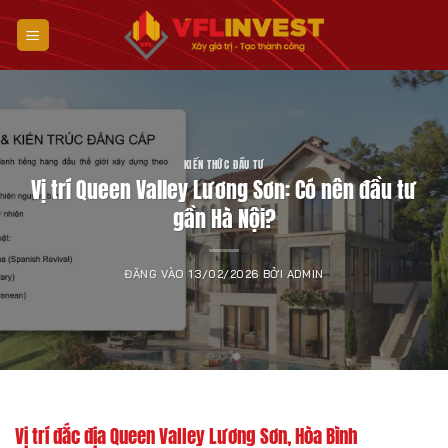
Bỏ
qua
nội
dung
KIẾN THỨC ĐẦU TƯ
Vị trí Queen Valley Lương Sơn: Có nên đầu tư
gần Hà Nội?
ĐĂNG VÀO
13/02/2026
BỞI
ADMIN
Vị trí đắc địa Queen Valley Lương Sơn, Hòa Bình