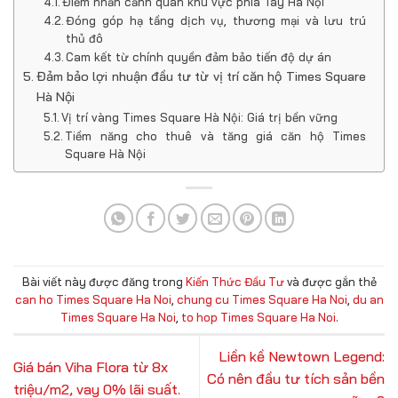
Điểm nhấn cảnh quan khu vực phía Tây Hà Nội
Đóng góp hạ tầng dịch vụ, thương mại và lưu trú
thủ đô
Cam kết từ chính quyền đảm bảo tiến độ dự án
Đảm bảo lợi nhuận đầu tư từ vị trí căn hộ Times Square
Hà Nội
Vị trí vàng Times Square Hà Nội: Giá trị bền vững
Tiềm năng cho thuê và tăng giá căn hộ Times
Square Hà Nội
Bài viết này được đăng trong
Kiến Thức Đầu Tư
và được gắn thẻ
can ho Times Square Ha Noi
,
chung cu Times Square Ha Noi
,
du an
Times Square Ha Noi
,
to hop Times Square Ha Noi
.
Liền kề Newtown Legend:
Giá bán Viha Flora từ 8x
Có nên đầu tư tích sản bền
triệu/m2, vay 0% lãi suất.