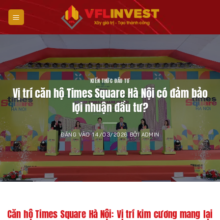
Bỏ
qua
nội
dung
KIẾN THỨC ĐẦU TƯ
Vị trí căn hộ Times Square Hà Nội có đảm bảo
lợi nhuận đầu tư?
ĐĂNG VÀO
14/03/2026
BỞI
ADMIN
Căn hộ Times Square Hà Nội: Vị trí kim cương mang lại