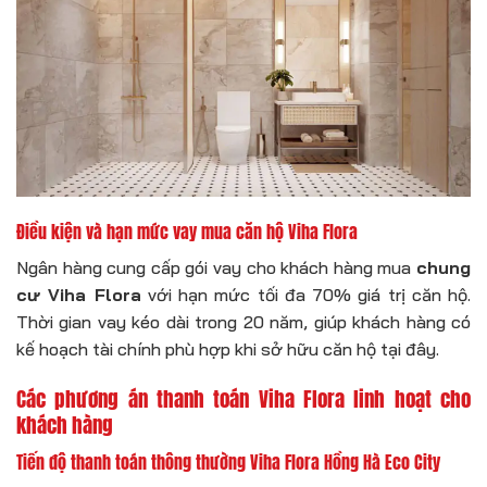
Điều kiện và hạn mức vay mua căn hộ Viha Flora
Ngân hàng cung cấp gói vay cho khách hàng mua
chung
cư Viha Flora
với hạn mức tối đa 70% giá trị căn hộ.
Thời gian vay kéo dài trong 20 năm, giúp khách hàng có
kế hoạch tài chính phù hợp khi sở hữu căn hộ tại đây.
Các phương án thanh toán Viha Flora linh hoạt cho
khách hàng
Tiến độ thanh toán thông thường Viha Flora Hồng Hà Eco City