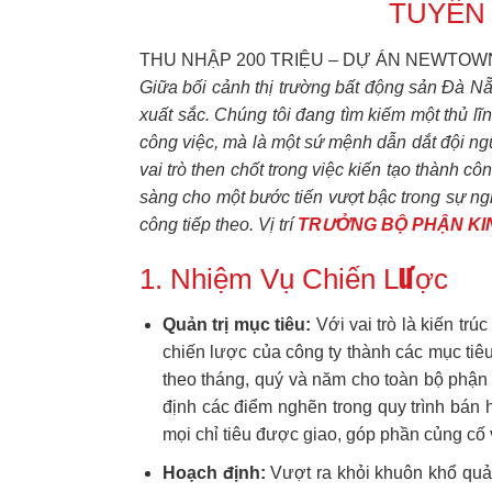
TUYỂN
THU NHẬP 200 TRIỆU – DỰ ÁN NEWTO
Giữa bối cảnh thị trường bất động sản Đà N
xuất sắc. Chúng tôi đang tìm kiếm một thủ lĩn
công việc, mà là một sứ mệnh dẫn dắt đội n
vai trò then chốt trong việc kiến tạo thành c
sàng cho một bước tiến vượt bậc trong sự ng
công tiếp theo. Vị trí
TRƯỞNG BỘ PHẬN KI
1. Nhiệm Vụ Chiến Lược
Quản trị mục tiêu:
Với vai trò là kiến tr
chiến lược của công ty thành các mục tiêu
theo tháng, quý và năm cho toàn bộ phận 
định các điểm nghẽn trong quy trình bán 
mọi chỉ tiêu được giao, góp phần củng cố 
Hoạch định:
Vượt ra khỏi khuôn khổ quản