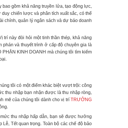
y bao gồm khả năng truyền lửa, tạo động lực,
 duy chiến lược và phân tích xuất sắc, có thể
ài chính, quản lý ngân sách và dự báo doanh
 trí này đòi hỏi một tinh thần thép, khả năng
m phán và thuyết trình ở cấp độ chuyên gia là
G BỘ PHẬN KINH DOANH mà chúng tôi tìm kiếm
bại.
g tôi có một điểm khác biệt vượt trội: công
ức thu nhập bạn nhận được là thu nhập ròng,
nh mẽ của chúng tôi dành cho vị trí
TRƯỞNG
ông.
i mức thu nhập hấp dẫn, bạn sẽ được hưởng
 Lễ, Tết quan trọng. Toàn bộ các chế độ bảo