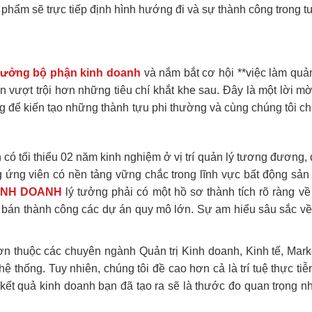
n phẩm sẽ trực tiếp định hình hướng đi và sự thành công trong t
rưởng bộ phận kinh doanh
và nắm bắt cơ hội **việc làm quản
 vượt trội hơn những tiêu chí khắt khe sau. Đây là một lời mờ
g để kiến tạo những thành tựu phi thường và cùng chúng tôi c
 có tối thiểu 02 năm kinh nghiệm ở vị trí quản lý tương đương
ứng viên có nền tảng vững chắc trong lĩnh vực bất động sản 
INH DOANH
lý tưởng phải có một hồ sơ thành tích rõ ràng về 
và bán thành công các dự án quy mô lớn. Sự am hiểu sâu sắc về 
thuộc các chuyên ngành Quản trị Kinh doanh, Kinh tế, Market
hệ thống. Tuy nhiên, chúng tôi đề cao hơn cả là trí tuệ thực 
kết quả kinh doanh bạn đã tạo ra sẽ là thước đo quan trọng nh