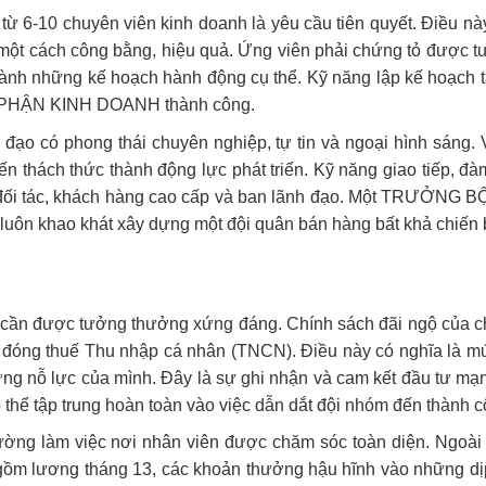
từ 6-10 chuyên viên kinh doanh là yêu cầu tiên quyết. Điều nà
 một cách công bằng, hiệu quả. Ứng viên phải chứng tỏ được tư
hành những kế hoạch hành động cụ thể. Kỹ năng lập kế hoạch t
Ộ PHẬN KINH DOANH thành công.
đạo có phong thái chuyên nghiệp, tự tin và ngoại hình sáng. Vị
n thách thức thành động lực phát triển. Kỹ năng giao tiếp, đà
ới đối tác, khách hàng cao cấp và ban lãnh đạo. Một TRƯỞN
 luôn khao khát xây dựng một đội quân bán hàng bất khả chiến 
cần được tưởng thưởng xứng đáng. Chính sách đãi ngộ của chún
vụ đóng thuế Thu nhập cá nhân (TNCN). Điều này có nghĩa là m
những nỗ lực của mình. Đây là sự ghi nhận và cam kết đầu tư mạ
 thể tập trung hoàn toàn vào việc dẫn dắt đội nhóm đến thành c
ường làm việc nơi nhân viên được chăm sóc toàn diện. Ngoà
 gồm lương tháng 13, các khoản thưởng hậu hĩnh vào những dịp