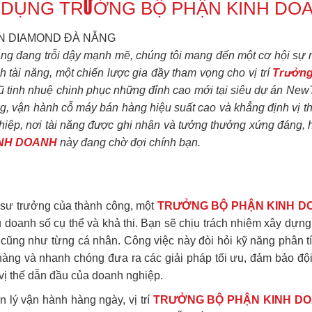
 DỤNG TRƯỞNG BỘ PHẬN KINH DOA
WN DIAMOND ĐÀ NẴNG
ẵng đang trỗi dậy mạnh mẽ, chúng tôi mang đến một cơ hội sự
h tài năng, một chiến lược gia đầy tham vọng cho vị trí
Trưởng
gũ tinh nhuệ chinh phục những đỉnh cao mới tại siêu dự án 
ông, vận hành cỗ máy bán hàng hiệu suất cao và khẳng định vị t
hiệp, nơi tài năng được ghi nhận và tưởng thưởng xứng đáng, 
NH DOANH
này đang chờ đợi chính bạn.
úc sư trưởng của thành công, một
TRƯỞNG BỘ PHẬN KINH D
 doanh số cụ thể và khả thi. Bạn sẽ chịu trách nhiệm xây dựng,
cũng như từng cá nhân. Công việc này đòi hỏi kỹ năng phân tíc
hàng và nhanh chóng đưa ra các giải pháp tối ưu, đảm bảo đội
vị thế dẫn đầu của doanh nghiệp.
 lý vận hành hàng ngày, vị trí
TRƯỞNG BỘ PHẬN KINH D