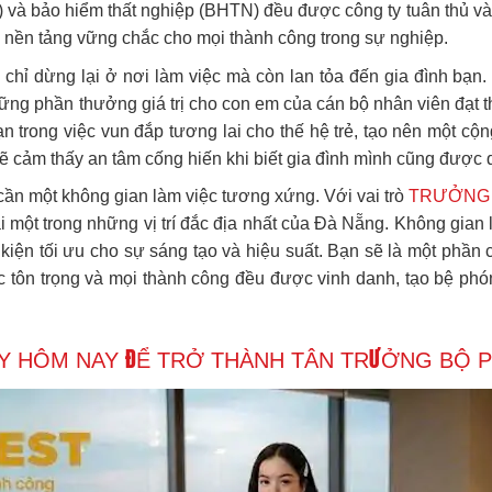
và bảo hiểm thất nghiệp (BHTN) đều được công ty tuân thủ và t
à nền tảng vững chắc cho mọi thành công trong sự nghiệp.
chỉ dừng lại ở nơi làm việc mà còn lan tỏa đến gia đình bạn.
hững phần thưởng giá trị cho con em của cán bộ nhân viên đạt t
ạn trong việc vun đắp tương lai cho thế hệ trẻ, tạo nên một 
ẽ cảm thấy an tâm cống hiến khi biết gia đình mình cũng được 
cần một không gian làm việc tương xứng. Với vai trò
TRƯỞNG 
i một trong những vị trí đắc địa nhất của Đà Nẵng. Không gian 
ều kiện tối ưu cho sự sáng tạo và hiệu suất. Bạn sẽ là một phầ
 tôn trọng và mọi thành công đều được vinh danh, tạo bệ phó
Y HÔM NAY ĐỂ TRỞ THÀNH TÂN
TRƯỞNG BỘ P