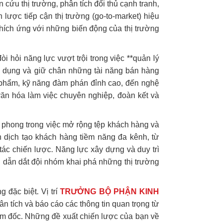
cứu thị trường, phân tích đối thủ cạnh tranh,
lược tiếp cận thị trường (go-to-market) hiệu
thích ứng với những biến động của thị trường
i hỏi năng lực vượt trội trong việc **quản lý
ển dụng và giữ chân những tài năng bán hàng
ản phẩm, kỹ năng đàm phán đỉnh cao, đến nghệ
ăn hóa làm việc chuyên nghiệp, đoàn kết và
n phong trong việc mở rộng tệp khách hàng và
n dịch tạo khách hàng tiềm năng đa kênh, từ
 tác chiến lược. Năng lực xây dựng và duy trì
n dẫn dắt đội nhóm khai phá những thị trường
 đặc biệt. Vị trí
TRƯỞNG BỘ PHẬN KINH
ân tích và báo cáo các thông tin quan trọng từ
ám đốc. Những đề xuất chiến lược của bạn về