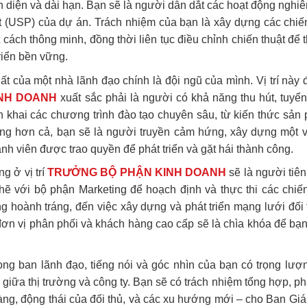
diện và dài hạn. Bạn sẽ là người dẫn dắt các hoạt động nghiên 
t (USP) của dự án. Trách nhiệm của bạn là xây dựng các chiến 
cách thông minh, đồng thời liên tục điều chỉnh chiến thuật để 
riển bền vững.
t của một nhà lãnh đạo chính là đội ngũ của mình. Vị trí này đò
NH DOANH
xuất sắc phải là người có khả năng thu hút, tuy
riển khai các chương trình đào tạo chuyên sâu, từ kiến thức s
ng hơn cả, bạn sẽ là người truyền cảm hứng, xây dựng một v
nh viên được trao quyền để phát triển và gặt hái thành công.
 ở vị trí
TRƯỞNG BỘ PHẬN KINH DOANH
sẽ là người tiê
chẽ với bộ phận Marketing để hoạch định và thực thi các chiế
ng hoành tráng, đến việc xây dựng và phát triển mạng lưới đối
đơn vị phân phối và khách hàng cao cấp sẽ là chìa khóa để bạ
ong ban lãnh đạo, tiếng nói và góc nhìn của bạn có trọng lượng
 giữa thị trường và công ty. Bạn sẽ có trách nhiệm tổng hợp, ph
àng, động thái của đối thủ, và các xu hướng mới – cho Ban Gi