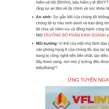
hiểm xã hội (BHXH), bảo hiểm y tế (BHYT) 
rằng sự an tâm về tài chính và sức khỏe l
An sinh:
Sự gắn kết của chúng tôi không 
chúng tôi tự hào vinh danh và trao tặng n
tôi chia sẻ niềm vui và đồng hành cùng b
Một
TRƯỞNG BỘ PHẬN KINH DOANH
s
Môi trường:
Vị thế của một nhà lãnh đạo 
văn phòng hạng A của chúng tôi, tọa lạc tạ
trang bị công nghệ tiên tiến nhất, tạo đi
đầy tham vọng, nơi mọi ý tưởng đều được
triệu/tháng**.
ỨNG TUYỂN NGA