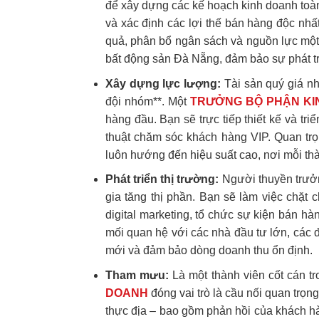
để xây dựng các kế hoạch kinh doanh toàn 
và xác định các lợi thế bán hàng độc nhấ
quả, phân bổ ngân sách và nguồn lực một 
bất động sản Đà Nẵng, đảm bảo sự phát t
Xây dựng lực lượng:
Tài sản quý giá nhấ
đội nhóm**. Một
TRƯỞNG BỘ PHẬN KI
hàng đầu. Bạn sẽ trực tiếp thiết kế và t
thuật chăm sóc khách hàng VIP. Quan trọ
luôn hướng đến hiệu suất cao, nơi mỗi thà
Phát triển thị trường:
Người thuyền trưởng
gia tăng thị phần. Bạn sẽ làm việc chặt 
digital marketing, tổ chức sự kiện bán hà
mối quan hệ với các nhà đầu tư lớn, các 
mới và đảm bảo dòng doanh thu ổn định.
Tham mưu:
Là một thành viên cốt cán tr
DOANH
đóng vai trò là cầu nối quan trọng
thực địa – bao gồm phản hồi của khách h