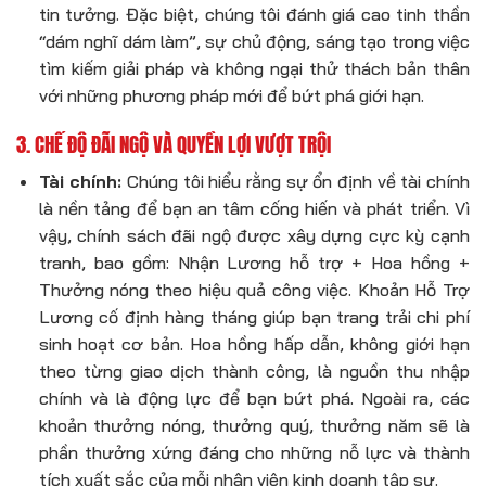
tin tưởng. Đặc biệt, chúng tôi đánh giá cao tinh thần
“dám nghĩ dám làm”, sự chủ động, sáng tạo trong việc
tìm kiếm giải pháp và không ngại thử thách bản thân
với những phương pháp mới để bứt phá giới hạn.
3. CHẾ ĐỘ ĐÃI NGỘ VÀ QUYỀN LỢI VƯỢT TRỘI
Tài chính:
Chúng tôi hiểu rằng sự ổn định về tài chính
là nền tảng để bạn an tâm cống hiến và phát triển. Vì
vậy, chính sách đãi ngộ được xây dựng cực kỳ cạnh
tranh, bao gồm: Nhận
Lương hỗ trợ + Hoa hồng +
Thưởng nóng
theo hiệu quả công việc. Khoản
Hỗ Trợ
Lương
cố định hàng tháng giúp bạn trang trải chi phí
sinh hoạt cơ bản. Hoa hồng hấp dẫn, không giới hạn
theo từng giao dịch thành công, là nguồn thu nhập
chính và là động lực để bạn bứt phá. Ngoài ra, các
khoản thưởng nóng, thưởng quý, thưởng năm sẽ là
phần thưởng xứng đáng cho những nỗ lực và thành
tích xuất sắc của mỗi
nhân viên kinh doanh tập sự
.