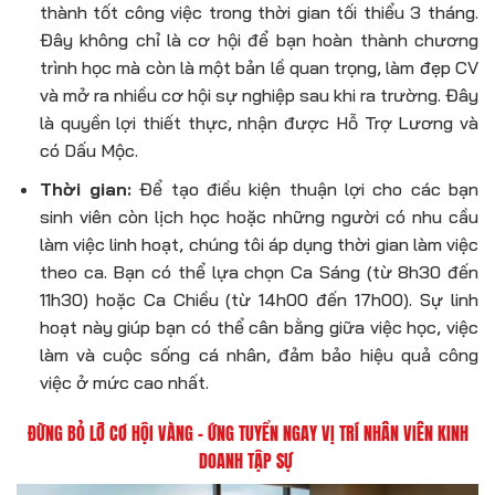
thành tốt công việc trong thời gian tối thiểu 3 tháng.
Đây không chỉ là cơ hội để bạn hoàn thành chương
trình học mà còn là một bản lề quan trọng, làm đẹp CV
và mở ra nhiều cơ hội sự nghiệp sau khi ra trường. Đây
là quyền lợi thiết thực, nhận được
Hỗ Trợ Lương
và
có
Dấu Mộc
.
Thời gian:
Để tạo điều kiện thuận lợi cho các bạn
sinh viên còn lịch học hoặc những người có nhu cầu
làm việc linh hoạt, chúng tôi áp dụng thời gian làm việc
theo ca. Bạn có thể lựa chọn Ca Sáng (từ 8h30 đến
11h30) hoặc Ca Chiều (từ 14h00 đến 17h00). Sự linh
hoạt này giúp bạn có thể cân bằng giữa việc học, việc
làm và cuộc sống cá nhân, đảm bảo hiệu quả công
việc ở mức cao nhất.
ĐỪNG BỎ LỠ CƠ HỘI VÀNG – ỨNG TUYỂN NGAY VỊ TRÍ
NHÂN VIÊN KINH
DOANH TẬP SỰ