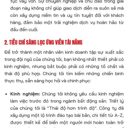
tục vay vốn. Sự chuyên nghiệp và chu đáo trong giai
đoạn này không chỉ giúp giao dịch diễn ra suôn sẻ mà
còn xây dựng niềm tin và uy tín tuyệt đối với khách
hàng, đảm bảo một trải nghiệm dịch vụ hoàn hảo từ
đầu đến cuối.
2. TIÊU CHÍ SÀNG LỌC ỨNG VIÊN TÀI NĂNG
Để trở thành một
nhân viên kinh doanh tập sự
xuất sắc
trong đội ngũ của chúng tôi, bạn không nhất thiết phải có
kinh nghiệm, nhưng bắt buộc phải có những tố chất và
thái độ phù hợp. Chúng tôi tìm kiếm những chiến binh
thực thụ, sẵn sàng học hỏi và chinh phục:
Kinh nghiệm:
Chúng tôi không yêu cầu kinh nghiệm
làm việc trước đó trong ngành bất động sản. Triết lý
của chúng tôi là “Thái độ hơn trình độ”. Công ty đã
xây dựng một lộ trình đào tạo bài bản, chi tiết từ A-Z,
được thiết kế để biến một người mới hoàn toàn trở