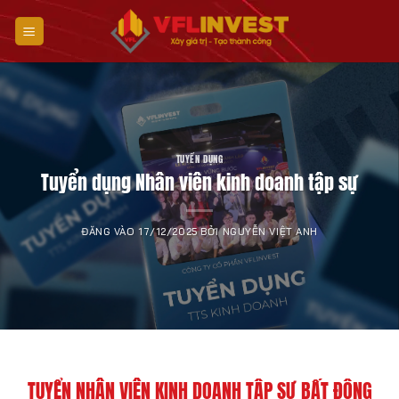
Bỏ
qua
nội
dung
TUYỂN DỤNG
Tuyển dụng Nhân viên kinh doanh tập sự
ĐĂNG VÀO
17/12/2025
BỞI
NGUYỄN VIỆT ANH
TUYỂN
NHÂN VIÊN KINH DOANH TẬP SỰ BẤT ĐỘNG