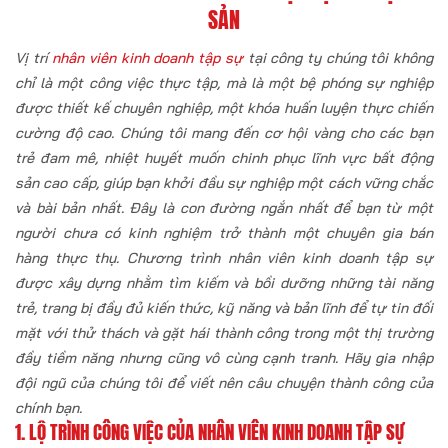
SẢN
Vị trí
nhân viên kinh doanh tập sự
tại công ty chúng tôi không
chỉ là một công việc thực tập, mà là một bệ phóng sự nghiệp
được thiết kế chuyên nghiệp, một khóa huấn luyện thực chiến
cường độ cao. Chúng tôi mang đến cơ hội vàng cho các bạn
trẻ đam mê, nhiệt huyết muốn chinh phục lĩnh vực bất động
sản cao cấp, giúp bạn khởi đầu sự nghiệp một cách vững chắc
và bài bản nhất. Đây là con đường ngắn nhất để bạn từ một
người chưa có kinh nghiệm trở thành một chuyên gia bán
hàng thực thụ. Chương trình
nhân viên kinh doanh tập sự
được xây dựng nhằm tìm kiếm và bồi dưỡng những tài năng
trẻ, trang bị đầy đủ kiến thức, kỹ năng và bản lĩnh để tự tin đối
mặt với thử thách và gặt hái thành công trong một thị trường
đầy tiềm năng nhưng cũng vô cùng cạnh tranh. Hãy gia nhập
đội ngũ của chúng tôi để viết nên câu chuyện thành công của
chính bạn.
1. LỘ TRÌNH CÔNG VIỆC CỦA
NHÂN VIÊN KINH DOANH TẬP SỰ