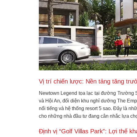
Vị trí chiến lược: Nền tảng tăng t
Newtown Legend tọa lạc tại đường Trường S
và Hội An, đối diện khu nghỉ dưỡng The Empir
nổi tiếng và hệ thống resort 5 sao. Đây là 
cho những nhà đầu tư đang cân nhắc lựa chọ
Định vị “Golf Villas Park”: Lợi thế k