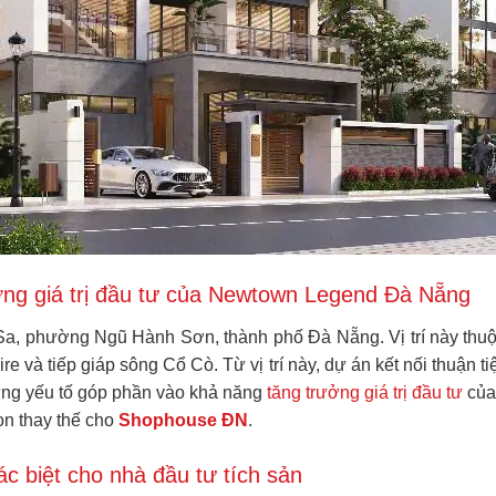
rưởng giá trị đầu tư của Newtown Legend Đà Nẵng
a, phường Ngũ Hành Sơn, thành phố Đà Nẵng. Vị trí này thuộ
e và tiếp giáp sông Cổ Cò. Từ vị trí này, dự án kết nối thuận t
những yếu tố góp phần vào khả năng
tăng trưởng giá trị đầu tư
của
n thay thế cho
Shophouse ĐN
.
hác biệt cho nhà đầu tư tích sản