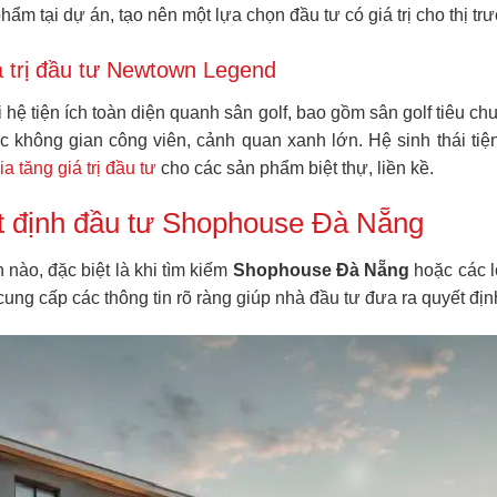
ẩm tại dự án, tạo nên một lựa chọn đầu tư có giá trị cho thị tr
iá trị đầu tư Newtown Legend
tiện ích toàn diện quanh sân golf, bao gồm sân golf tiêu chu
ác không gian công viên, cảnh quan xanh lớn. Hệ sinh thái tiện
ia tăng giá trị đầu tư
cho các sản phẩm biệt thự, liền kề.
ết định đầu tư Shophouse Đà Nẵng
 nào, đặc biệt là khi tìm kiếm
Shophouse Đà Nẵng
hoặc các lo
ng cấp các thông tin rõ ràng giúp nhà đầu tư đưa ra quyết địn