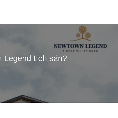
rang chủ
Giới Thiệu
Dự án
Tin tức
Tuyển Dụng
 Legend tích sản?