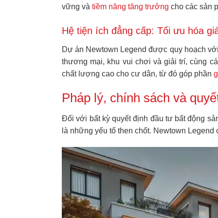
vững và
tiềm năng tăng trưởng
cho các sản ph
Hệ tiện ích đẳng cấp: Tối ưu hóa g
Dự án Newtown Legend được quy hoạch với hệ 
thương mại, khu vui chơi và giải trí, cùng c
chất lượng cao cho cư dân, từ đó góp phần
g
Pháp lý, chính sách và quy
Đối với bất kỳ quyết định đầu tư bất động sản
là những yếu tố then chốt. Newtown Legend cu