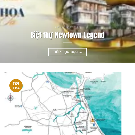
LIỀN KỀ - BIỆT THỰ
Biệt thự Newtown Legend
TIẾP TỤC ĐỌC
→
08
Th4