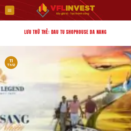
Bỏ
qua
nội
dung
LƯU TRỮ THẺ:
DAU TU SHOPHOUSE DA NANG
11
Th12