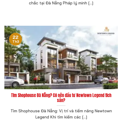
chắc tại Đà Nẵng Pháp lý minh [...]
22
Th3
Tìm Shophouse Đà Nẵng? Có nên đầu tư Newtown Legend tích
sản?
Tìm Shophouse Đà Nẵng: Vị trí và tiềm năng Newtown
Legend Khi tìm kiếm các [...]