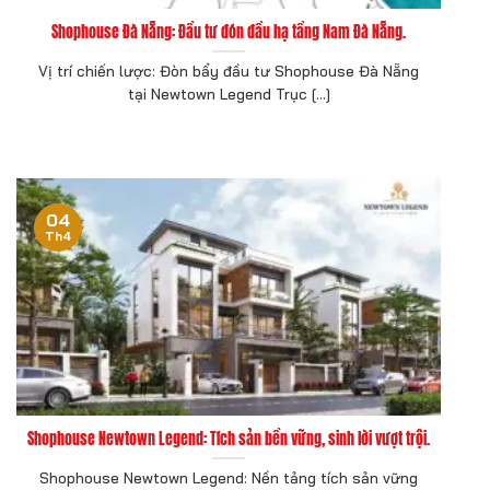
Shophouse Đà Nẵng: Đầu tư đón đầu hạ tầng Nam Đà Nẵng.
Vị trí chiến lược: Đòn bẩy đầu tư Shophouse Đà Nẵng
tại Newtown Legend Trục [...]
04
Th4
Shophouse Newtown Legend: Tích sản bền vững, sinh lời vượt trội.
Shophouse Newtown Legend: Nền tảng tích sản vững