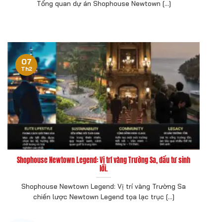
Tổng quan dự án Shophouse Newtown [...]
07
Th2
Shophouse Newtown Legend: Vị trí vàng Trường Sa, đầu tư sinh
lời.
Shophouse Newtown Legend: Vị trí vàng Trường Sa
chiến lược Newtown Legend tọa lạc trục [...]