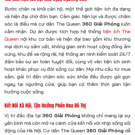
Bước chân ra khỏi căn hộ, một thế giới tiện ích đa dạng
và hiện đại chờ đón bạn. Cảm giác tiện lợi và được chăm
sóc là điều mà cư dân The Queen
360 Giải Phóng
luôn
cảm nhận. Dự án được tích hợp hệ thống
tiện ích The
Queen
nội khu cơ bản và hiện đại bao gồm khu thương
mại dịch vụ sầm uất, không gian sinh hoạt cộng đồng ấm
cúng, khu để xe rộng rãi, hệ thống an ninh kiểm soát 24/7
đảm bảo sự an toàn tuyệt đối, cùng vô vàn tiện ích sinh
hoạt khác phục vụ đời sống cư dân. Mọi nhu cầu từ mua
sắm, giải trí đến chăm sóc sức khỏe đều được gói gọn
ngay tại ngưỡng cửa, giúp bạn có thêm thời gian tận
hưởng cuộc sống.
Kết Nối Xã Hội, Tận Hưởng Phồn Hoa Đô Thị
Vị trí đắc địa tại
360 Giải Phóng
không chỉ mang lại sự
yên bình mà còn mở ra cánh cửa kết nối với nhịp sống sôi
động của Hà Nội. Cư dân The Queen
360 Giải Phóng
dễ