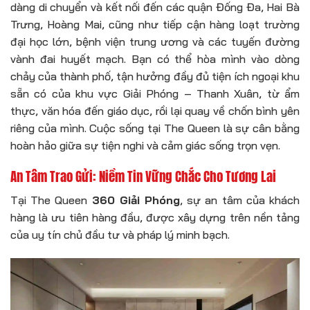
dàng di chuyển và kết nối đến các quận Đống Đa, Hai Bà
Trưng, Hoàng Mai, cũng như tiếp cận hàng loạt trường
đại học lớn, bệnh viện trung ương và các tuyến đường
vành đai huyết mạch. Bạn có thể hòa mình vào dòng
chảy của thành phố, tận hưởng đầy đủ tiện ích ngoại khu
sẵn có của khu vực Giải Phóng – Thanh Xuân, từ ẩm
thực, văn hóa đến giáo dục, rồi lại quay về chốn bình yên
riêng của mình. Cuộc sống tại The Queen là sự cân bằng
hoàn hảo giữa sự tiện nghi và cảm giác sống trọn vẹn.
An Tâm Trao Gửi: Niềm Tin Vững Chắc Cho Tương Lai
Tại The Queen
360 Giải Phóng
, sự an tâm của khách
hàng là ưu tiên hàng đầu, được xây dựng trên nền tảng
của uy tín chủ đầu tư và pháp lý minh bạch.