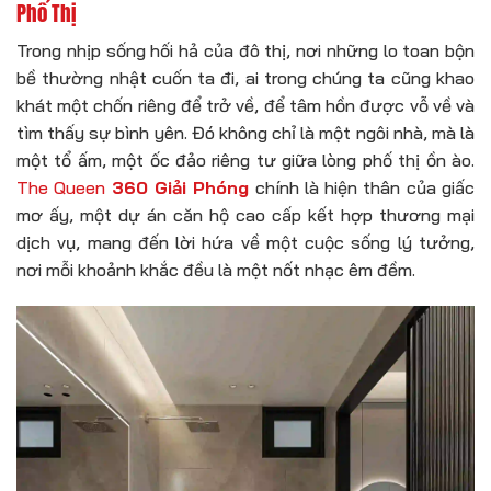
Phố Thị
Trong nhịp sống hối hả của đô thị, nơi những lo toan bộn
bề thường nhật cuốn ta đi, ai trong chúng ta cũng khao
khát một chốn riêng để trở về, để tâm hồn được vỗ về và
tìm thấy sự bình yên. Đó không chỉ là một ngôi nhà, mà là
một tổ ấm, một ốc đảo riêng tư giữa lòng phố thị ồn ào.
The Queen
360 Giải Phóng
chính là hiện thân của giấc
mơ ấy, một dự án căn hộ cao cấp kết hợp thương mại
dịch vụ, mang đến lời hứa về một cuộc sống lý tưởng,
nơi mỗi khoảnh khắc đều là một nốt nhạc êm đềm.