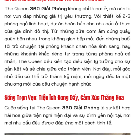
The Queen
360 Giải Phóng
không chỉ là nơi ở, mà còn là
nơi vun đắp những giá trị yêu thương. Với thiết kế 2-3
phòng ngủ linh hoạt, dự án hoàn hảo cho nhu cầu ở thực
của gia đình đô thị. Từ những bữa cơm ấm cúng quây
quần bên nhau trong không gian bếp mở, đến những buổi
tối trò chuyện tại phòng khách chan hòa ánh sáng, hay
những khoảnh khắc riêng tư trong từng phòng ngủ cá
nhân, The Queen đều kiến tạo điều kiện lý tưởng cho sự
gắn kết và sẻ chia giữa các thành viên. Nơi đây, mỗi góc
nhỏ đều có thể trở thành kỷ niệm, mỗi ngày đều là một
chương mới của câu chuyện hạnh phúc.
Sống Trọn Vẹn: Tiện Ích Đong Đầy, Cảm Xúc Thăng Hoa
Cuộc sống tại The Queen
360 Giải Phóng
là sự kết hợp
hài hòa giữa tiện nghi hiện đại và sự bình yên nội tại, nơi
mọi nhu cầu đều được đáp ứng một cách tinh tế.