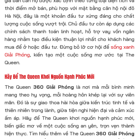
giá bán căn hộ được xác định theo từng loại diện tích và
thời điểm mở bán, phù hợp với mặt bằng căn hộ nội đô
Hà Nội, đây là một khoản đầu tư xứng đáng cho chất
lượng cuộc sống vượt trội. Chủ đầu tư còn áp dụng các
chính sách thanh toán linh hoạt, hỗ trợ vay vốn ngân
hàng nhằm tạo điều kiện thuận lợi nhất cho khách hàng
mua để ở hoặc đầu tư. Đừng bỏ lỡ cơ hội để
sống xanh
Giải Phóng
, kiến tạo một cuộc sống mơ ước tại The
Queen.
Hãy Để The Queen Khơi Nguồn Hạnh Phúc Mới
The Queen
360 Giải Phóng
là nơi mà mỗi bình minh
mang theo hy vọng, mỗi hoàng hôn khép lại với sự viên
mãn. Đó là sự giao thoa hài hòa giữa kiến trúc tinh tế và
thiên nhiên trong lành, giữa tiện nghi hiện đại và cảm xúc
ấm áp. Hãy để The Queen khơi nguồn hạnh phúc mới,
biến giấc mơ về một cuộc sống an yên, trọn vẹn thành
hiện thực. Tìm hiểu thêm về The Queen
360 Giải Phóng