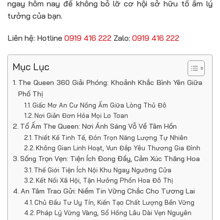
ngay hôm nay để không bỏ lỡ cơ hội sở hữu tổ ấm lý
tưởng của bạn.
Liên hệ: Hotline
0919 416 222
Zalo:
0919 416 222
Mục Lục
The Queen 360 Giải Phóng: Khoảnh Khắc Bình Yên Giữa
Phố Thị
Giấc Mơ An Cư Nồng Ấm Giữa Lòng Thủ Đô
Nơi Giản Đơn Hóa Mọi Lo Toan
Tổ Ấm The Queen: Nơi Ánh Sáng Vỗ Về Tâm Hồn
Thiết Kế Tinh Tế, Đón Trọn Năng Lượng Tự Nhiên
Không Gian Linh Hoạt, Vun Đắp Yêu Thương Gia Đình
Sống Trọn Vẹn: Tiện Ích Đong Đầy, Cảm Xúc Thăng Hoa
Thế Giới Tiện Ích Nội Khu Ngay Ngưỡng Cửa
Kết Nối Xã Hội, Tận Hưởng Phồn Hoa Đô Thị
An Tâm Trao Gửi: Niềm Tin Vững Chắc Cho Tương Lai
Chủ Đầu Tư Uy Tín, Kiến Tạo Chất Lượng Bền Vững
Pháp Lý Vững Vàng, Sổ Hồng Lâu Dài Vẹn Nguyên