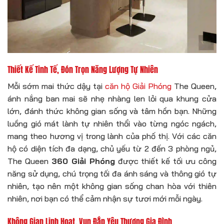
Thiết Kế Tinh Tế, Đón Trọn Năng Lượng Tự Nhiên
Mỗi sớm mai thức dậy tại
căn hộ Giải Phóng
The Queen,
ánh nắng ban mai sẽ nhẹ nhàng len lỏi qua khung cửa
lớn, đánh thức không gian sống và tâm hồn bạn. Những
luồng gió mát lành tự nhiên thổi vào từng ngóc ngách,
mang theo hương vị trong lành của phố thị. Với các căn
hộ có diện tích đa dạng, chủ yếu từ 2 đến 3 phòng ngủ,
The Queen
360 Giải Phóng
được thiết kế tối ưu công
năng sử dụng, chú trọng tối đa ánh sáng và thông gió tự
nhiên, tạo nên một không gian sống chan hòa với thiên
nhiên, nơi bạn có thể cảm nhận sự tươi mới mỗi ngày.
Không Gian Linh Hoạt, Vun Đắp Yêu Thương Gia Đình