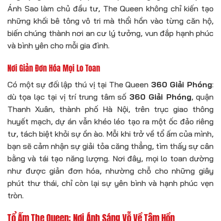
Ánh Sao làm chủ đầu tư, The Queen không chỉ kiến tạo
những khối bê tông vô tri mà thổi hồn vào từng căn hộ,
biến chúng thành nơi an cư lý tưởng, vun đắp hạnh phúc
và bình yên cho mỗi gia đình.
Nơi Giản Đơn Hóa Mọi Lo Toan
Có một sự đối lập thú vị tại The Queen
360 Giải Phóng
:
dù tọa lạc tại vị trí trung tâm số
360 Giải Phóng
, quận
Thanh Xuân, thành phố Hà Nội, trên trục giao thông
huyết mạch, dự án vẫn khéo léo tạo ra một ốc đảo riêng
tư, tách biệt khỏi sự ồn ào. Mỗi khi trở về tổ ấm của mình,
bạn sẽ cảm nhận sự giải tỏa căng thẳng, tìm thấy sự cân
bằng và tái tạo năng lượng. Nơi đây, mọi lo toan dường
như được giản đơn hóa, nhường chỗ cho những giây
phút thư thái, chỉ còn lại sự yên bình và hạnh phúc vẹn
tròn.
Tổ Ấm The Queen: Nơi Ánh Sáng Vỗ Về Tâm Hồn