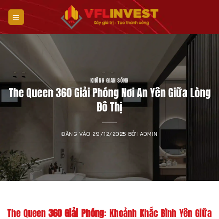
Bỏ
qua
nội
dung
KHÔNG GIAN SỐNG
The Queen 360 Giải Phóng Nơi An Yên Giữa Lòng
Đô Thị
ĐĂNG VÀO
29/12/2025
BỞI
ADMIN
The Queen
360 Giải Phóng
: Khoảnh Khắc Bình Yên Giữa