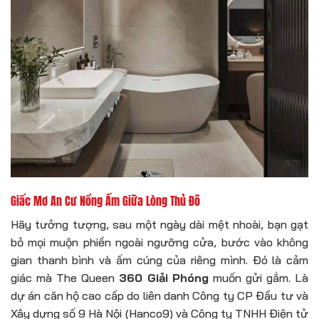
Giấc Mơ An Cư Nồng Ấm Giữa Lòng Thủ Đô
Hãy tưởng tượng, sau một ngày dài mệt nhoài, bạn gạt
bỏ mọi muộn phiền ngoài ngưỡng cửa, bước vào không
gian thanh bình và ấm cúng của riêng mình. Đó là cảm
giác mà The Queen
360 Giải Phóng
muốn gửi gắm. Là
dự án căn hộ cao cấp do liên danh Công ty CP Đầu tư và
Xây dựng số 9 Hà Nội (Hanco9) và Công ty TNHH Điện tử