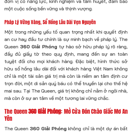
đơn vị có năng lực, kinh nghiệm và tâm huyết, đảm bảo
một cuộc sống bền vững và thịnh vượng.
Pháp Lý Vững Vàng, Sổ Hồng Lâu Dài Vẹn Nguyên
Một trong những yếu tố quan trọng nhất khi quyết định
an cư hay đầu tư chính là sự minh bạch về pháp lý. The
Queen
360 Giải Phóng
tự hào sở hữu pháp lý rõ ràng,
đầy đủ giấy tờ theo quy định, mang đến sự an toàn
tuyệt đối cho mọi khách hàng. Đặc biệt, hình thức sở
hữu sổ hồng lâu dài đối với khách hàng Việt Nam không
chỉ là một tài sản giá trị mà còn là niềm an tâm định cư
trọn đời, một di sản quý báu có thể truyền lại cho thế hệ
mai sau. Tại The Queen, giá trị không chỉ nằm ở ngôi nhà,
mà còn ở sự an tâm về một tương lai vững chắc.
The Queen
360 Giải Phóng
: Mở Cửa Đón Chào Giấc Mơ An
Yên
The Queen
360 Giải Phóng
không chỉ là một dự án bất