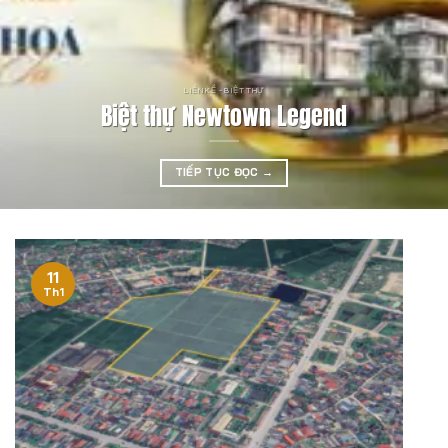
LIỀN KỀ - BIỆT THỰ
Biệt thự Newtown Legend
TIẾP TỤC ĐỌC
→
11
Th1