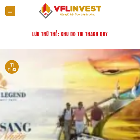
Bỏ
qua
nội
dung
LƯU TRỮ THẺ:
KHU DO THI THACH QUY
11
Th12