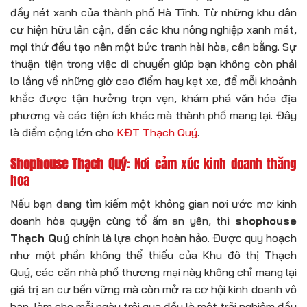
đầy nét xanh của thành phố Hà Tĩnh. Từ những khu dân
cư hiện hữu lân cận, đến các khu nông nghiệp xanh mát,
mọi thứ đều tạo nên một bức tranh hài hòa, cân bằng. Sự
thuận tiện trong việc di chuyển giúp bạn không còn phải
lo lắng về những giờ cao điểm hay kẹt xe, để mỗi khoảnh
khắc được tận hưởng trọn vẹn, khám phá văn hóa địa
phương và các tiện ích khác mà thành phố mang lại. Đây
là điểm cộng lớn cho
KĐT Thạch Quý
.
Shophouse Thạch Quý
: Nơi cảm xúc kinh doanh thăng
hoa
Nếu bạn đang tìm kiếm một không gian nơi ước mơ kinh
doanh hòa quyện cùng tổ ấm an yên, thì
shophouse
Thạch Quý
chính là lựa chọn hoàn hảo. Được quy hoạch
như một phần không thể thiếu của Khu đô thị Thạch
Quý, các căn nhà phố thương mại này không chỉ mang lại
giá trị an cư bền vững mà còn mở ra cơ hội kinh doanh vô
hạn, làm cho mỗi ngày trôi qua đều là một trải nghiệm đầy