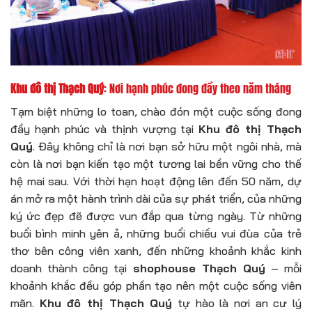
Khu đô thị Thạch Quý
: Nơi hạnh phúc đong đầy theo năm tháng
Tạm biệt những lo toan, chào đón một cuộc sống đong
đầy hạnh phúc và thịnh vượng tại
Khu đô thị Thạch
Quý
. Đây không chỉ là nơi bạn sở hữu một ngôi nhà, mà
còn là nơi bạn kiến tạo một tương lai bền vững cho thế
hệ mai sau. Với thời hạn hoạt động lên đến 50 năm, dự
án mở ra một hành trình dài của sự phát triển, của những
ký ức đẹp đẽ được vun đắp qua từng ngày. Từ những
buổi bình minh yên ả, những buổi chiều vui đùa của trẻ
thơ bên công viên xanh, đến những khoảnh khắc kinh
doanh thành công tại
shophouse Thạch Quý
– mỗi
khoảnh khắc đều góp phần tạo nên một cuộc sống viên
mãn.
Khu đô thị Thạch Quý
tự hào là nơi an cư lý