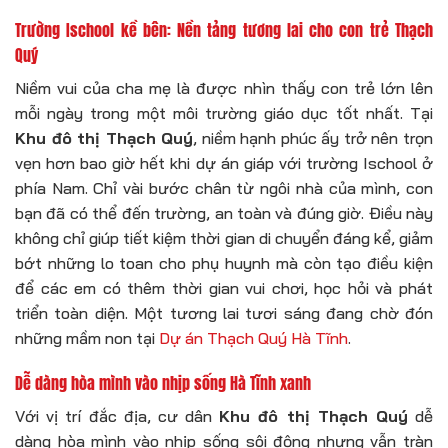
Trường Ischool kề bên: Nền tảng tương lai cho con trẻ Thạch
Quý
Niềm vui của cha mẹ là được nhìn thấy con trẻ lớn lên
mỗi ngày trong một môi trường giáo dục tốt nhất. Tại
Khu đô thị Thạch Quý
, niềm hạnh phúc ấy trở nên trọn
vẹn hơn bao giờ hết khi dự án giáp với trường Ischool ở
phía Nam. Chỉ vài bước chân từ ngôi nhà của mình, con
bạn đã có thể đến trường, an toàn và đúng giờ. Điều này
không chỉ giúp tiết kiệm thời gian di chuyển đáng kể, giảm
bớt những lo toan cho phụ huynh mà còn tạo điều kiện
để các em có thêm thời gian vui chơi, học hỏi và phát
triển toàn diện. Một tương lai tươi sáng đang chờ đón
những mầm non tại
Dự án Thạch Quý Hà Tĩnh
.
Dễ dàng hòa mình vào nhịp sống Hà Tĩnh xanh
Với vị trí đắc địa, cư dân
Khu đô thị Thạch Quý
dễ
dàng hòa mình vào nhịp sống sôi động nhưng vẫn tràn