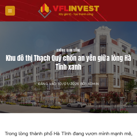
Bỏ
qua
nội
dung
KHÔNG GIAN SỐNG
Khu đô thị Thạch Quý chốn an yên giữa lòng Hà
Tĩnh xanh
ĐĂNG VÀO
10/01/2026
BỞI
ADMIN
Trong lòng thành phố Hà Tĩnh đang vươn mình mạnh mẽ,