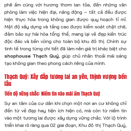
phê ấm cúng với hương thơm lan tỏa, đến những văn
phòng làm việc hiện đại, năng động – tất cả đều được
hiện thực hóa trong không gian được quy hoạch tỉ mỉ.
Mật độ xây dựng và tầng cao được kiểm soát chặt chẽ,
đảm bảo sự hài hòa tổng thể, mang lại vẻ đẹp kiến trúc
độc đáo và bền vững cho toàn bộ khu đô thị. Chính sự
tinh tế trong từng chi tiết đã làm nên giá trị khác biệt cho
shophouse Thạch Quý
, giúp chủ nhân thoải mái sáng
tạo không gian theo phong cách riêng của mình.
Thạch Quý: Xây đắp tương lai an yên, thịnh vượng bền
lâu
Tiến độ vững chắc: Niềm tin vào mái ấm Thạch Quý
Sự an tâm của cư dân khi chọn một nơi an cư không chỉ
đến từ vẻ đẹp hay tiện ích hiện có, mà còn từ niềm tin
vào một tương lai được xây dựng vững chắc. Với lộ trình
triển khai rõ ràng qua 02 giai đoạn, Khu đô thị Thạch Quý,