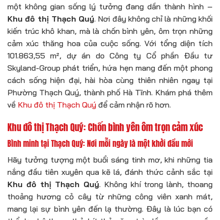
một không gian sống lý tưởng đang dần thành hình –
Khu đô thị Thạch Quý
. Nơi đây không chỉ là những khối
kiến trúc khô khan, mà là chốn bình yên, ôm trọn những
cảm xúc thăng hoa của cuộc sống. Với tổng diện tích
101.863,55 m², dự án do Công ty Cổ phần Đầu tư
Skyland-Group phát triển, hứa hẹn mang đến một phong
cách sống hiện đại, hài hòa cùng thiên nhiên ngay tại
Phường Thạch Quý, thành phố Hà Tĩnh. Khám phá thêm
về
Khu đô thị Thạch Quý
để cảm nhận rõ hơn.
Khu đô thị Thạch Quý: Chốn bình yên ôm trọn cảm xúc
Bình minh tại Thạch Quý: Nơi mỗi ngày là một khởi đầu mới
Hãy tưởng tượng một buổi sáng tinh mơ, khi những tia
nắng đầu tiên xuyên qua kẽ lá, đánh thức cảnh sắc tại
Khu đô thị Thạch Quý
. Không khí trong lành, thoang
thoảng hương cỏ cây từ những công viên xanh mát,
mang lại sự bình yên đến lạ thường. Đây là lúc bạn có