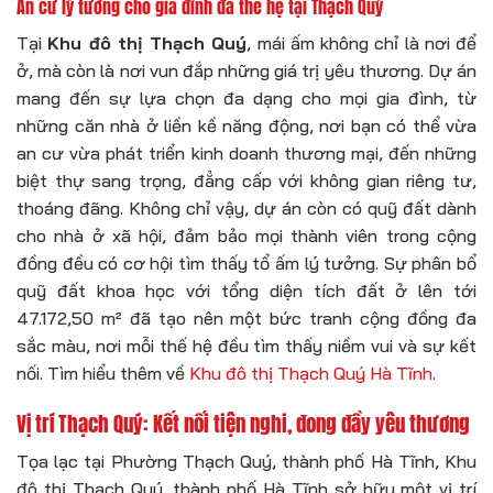
An cư lý tưởng cho gia đình đa thế hệ tại Thạch Quý
Tại
Khu đô thị Thạch Quý
, mái ấm không chỉ là nơi để
ở, mà còn là nơi vun đắp những giá trị yêu thương. Dự án
mang đến sự lựa chọn đa dạng cho mọi gia đình, từ
những căn nhà ở liền kề năng động, nơi bạn có thể vừa
an cư vừa phát triển kinh doanh thương mại, đến những
biệt thự sang trọng, đẳng cấp với không gian riêng tư,
thoáng đãng. Không chỉ vậy, dự án còn có quỹ đất dành
cho nhà ở xã hội, đảm bảo mọi thành viên trong cộng
đồng đều có cơ hội tìm thấy tổ ấm lý tưởng. Sự phân bổ
quỹ đất khoa học với tổng diện tích đất ở lên tới
47.172,50 m² đã tạo nên một bức tranh cộng đồng đa
sắc màu, nơi mỗi thế hệ đều tìm thấy niềm vui và sự kết
nối. Tìm hiểu thêm về
Khu đô thị Thạch Quý Hà Tĩnh
.
Vị trí Thạch Quý: Kết nối tiện nghi, đong đầy yêu thương
Tọa lạc tại Phường Thạch Quý, thành phố Hà Tĩnh, Khu
đô thị Thạch Quý, thành phố Hà Tĩnh sở hữu một vị trí