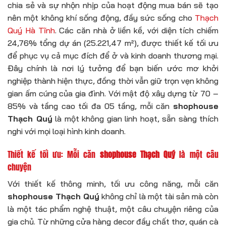
chia sẻ và sự nhộn nhịp của hoạt động mua bán sẽ tạo
nên một không khí sống động, đầy sức sống cho
Thạch
Quý Hà Tĩnh
. Các căn nhà ở liền kề, với diện tích chiếm
24,76% tổng dự án (25.221,47 m²), được thiết kế tối ưu
để phục vụ cả mục đích để ở và kinh doanh thương mại.
Đây chính là nơi lý tưởng để bạn biến ước mơ khởi
nghiệp thành hiện thực, đồng thời vẫn giữ trọn vẹn không
gian ấm cúng của gia đình. Với mật độ xây dựng từ 70 –
85% và tầng cao tối đa 05 tầng, mỗi căn
shophouse
Thạch Quý
là một không gian linh hoạt, sẵn sàng thích
nghi với mọi loại hình kinh doanh.
Thiết kế tối ưu: Mỗi căn
shophouse Thạch Quý
là một câu
chuyện
Với thiết kế thông minh, tối ưu công năng, mỗi căn
shophouse Thạch Quý
không chỉ là một tài sản mà còn
là một tác phẩm nghệ thuật, một câu chuyện riêng của
gia chủ. Từ những cửa hàng decor đầy chất thơ, quán cà