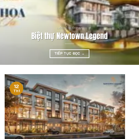
LIỀN KỀ - BIỆT THỰ
Biệt thự Newtown Legend
TIẾP TỤC ĐỌC
→
12
Th1