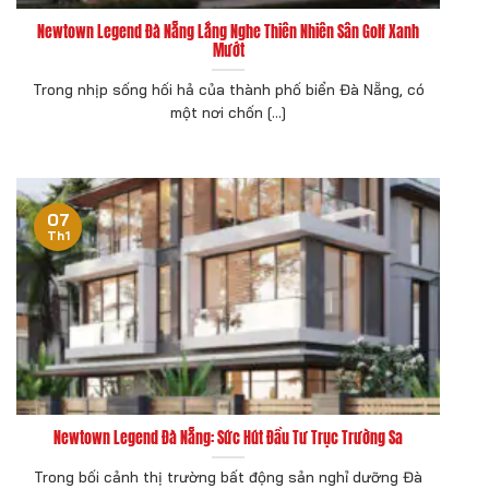
Newtown Legend Đà Nẵng Lắng Nghe Thiên Nhiên Sân Golf Xanh
Mướt
Trong nhịp sống hối hả của thành phố biển Đà Nẵng, có
một nơi chốn [...]
07
Th1
Newtown Legend Đà Nẵng: Sức Hút Đầu Tư Trục Trường Sa
Trong bối cảnh thị trường bất động sản nghỉ dưỡng Đà