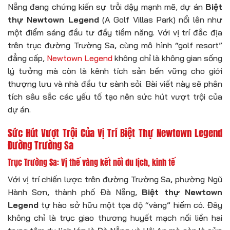
Nẵng đang chứng kiến sự trỗi dậy mạnh mẽ, dự án
Biệt
thự Newtown Legend
(A Golf Villas Park) nổi lên như
một điểm sáng đầu tư đầy tiềm năng. Với vị trí đắc địa
trên trục đường Trường Sa, cùng mô hình “golf resort”
đẳng cấp,
Newtown Legend
không chỉ là không gian sống
lý tưởng mà còn là kênh tích sản bền vững cho giới
thượng lưu và nhà đầu tư sành sỏi. Bài viết này sẽ phân
tích sâu sắc các yếu tố tạo nên sức hút vượt trội của
dự án.
Sức Hút Vượt Trội Của Vị Trí Biệt Thự Newtown Legend
Đường Trường Sa
Trục Trường Sa: Vị thế vàng kết nối du lịch, kinh tế
Với vị trí chiến lược trên đường Trường Sa, phường Ngũ
Hành Sơn, thành phố Đà Nẵng,
Biệt thự Newtown
Legend
tự hào sở hữu một tọa độ “vàng” hiếm có. Đây
không chỉ là trục giao thương huyết mạch nối liền hai