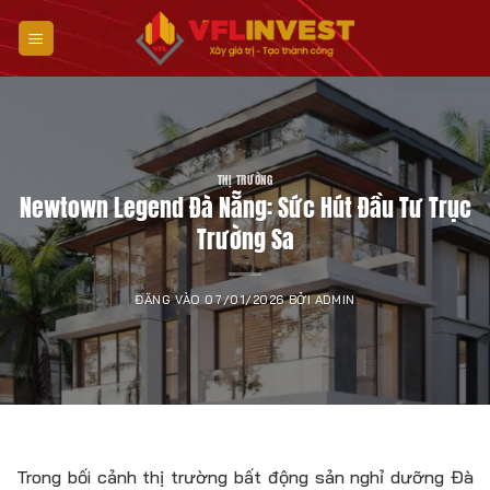
Bỏ
qua
nội
dung
THỊ TRƯỜNG
Newtown Legend Đà Nẵng: Sức Hút Đầu Tư Trục
Trường Sa
ĐĂNG VÀO
07/01/2026
BỞI
ADMIN
Trong bối cảnh thị trường bất động sản nghỉ dưỡng Đà