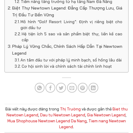
Tiềm năng tăng trưởng từ hạ tầng Nam Đà Nẵng
Biệt Thự Newtown Legend: Đẳng Cấp Thượng Lưu, Giá
Trị Đầu Tư Bền Vững
Mô hình “Golf Resort Living”: Định vị riêng biệt cho
giới đầu tư
Hệ tiện ích 5 sao và sản phẩm biệt thự, liền kề cao
cấp
Pháp Lý Vững Chắc, Chính Sách Hấp Dẫn Tại Newtown
Legend
An tâm đầu tư với pháp lý minh bạch, sổ hồng lâu dài
Cơ hội sinh lời và chính sách tài chính linh hoạt
Bài viết này được đăng trong
Thị Trường
và được gắn thẻ
Biet thu
Newtown Legend
,
Dau tu Newtown Legend
,
Gia Newtown Legend
,
Mua Shophouse Newtown Legend Da Nang
,
Tiem nang Newtown
Legend
.