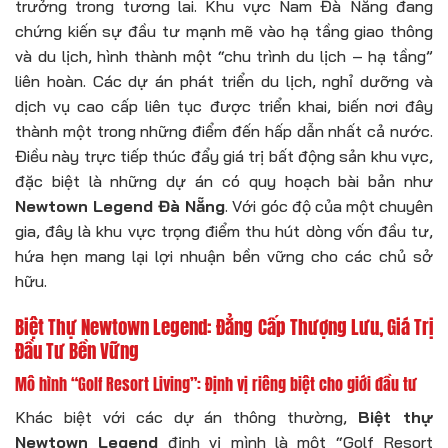
trưởng trong tương lai. Khu vực Nam Đà Nẵng đang
chứng kiến sự đầu tư mạnh mẽ vào hạ tầng giao thông
và du lịch, hình thành một “chu trình du lịch – hạ tầng”
liên hoàn. Các dự án phát triển du lịch, nghỉ dưỡng và
dịch vụ cao cấp liên tục được triển khai, biến nơi đây
thành một trong những điểm đến hấp dẫn nhất cả nước.
Điều này trực tiếp thúc đẩy giá trị bất động sản khu vực,
đặc biệt là những dự án có quy hoạch bài bản như
Newtown Legend Đà Nẵng
. Với góc độ của một chuyên
gia, đây là khu vực trọng điểm thu hút dòng vốn đầu tư,
hứa hẹn mang lại lợi nhuận bền vững cho các chủ sở
hữu.
Biệt Thự Newtown Legend: Đẳng Cấp Thượng Lưu, Giá Trị
Đầu Tư Bền Vững
Mô hình “Golf Resort Living”: Định vị riêng biệt cho giới đầu tư
Khác biệt với các dự án thông thường,
Biệt thự
Newtown Legend
định vị mình là một “Golf Resort