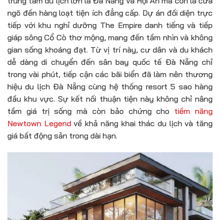
trung tâm du lịch lớn là Đà Nẵng và Hội An mà còn là cửa
ngõ đến hàng loạt tiện ích đẳng cấp. Dự án đối diện trực
tiếp với khu nghỉ dưỡng The Empire danh tiếng và tiếp
giáp sông Cổ Cò thơ mộng, mang đến tầm nhìn và không
gian sống khoáng đạt. Từ vị trí này, cư dân và du khách
dễ dàng di chuyển đến sân bay quốc tế Đà Nẵng chỉ
trong vài phút, tiếp cận các bãi biển đã làm nên thương
hiệu du lịch Đà Nẵng cùng hệ thống resort 5 sao hàng
đầu khu vực. Sự kết nối thuận tiện này không chỉ nâng
tầm giá trị sống mà còn bảo chứng cho
tiềm năng
Newtown Legend
về khả năng khai thác du lịch và tăng
giá bất động sản trong dài hạn.