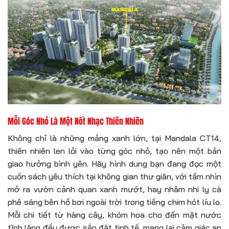
Mỗi Góc Nhỏ Là Một Nốt Nhạc Thiên Nhiên
Không chỉ là những mảng xanh lớn, tại Mandala CT14,
thiên nhiên len lỏi vào từng góc nhỏ, tạo nên một bản
giao hưởng bình yên. Hãy hình dung bạn đang đọc một
cuốn sách yêu thích tại không gian thư giãn, với tầm nhìn
mở ra vườn cảnh quan xanh mướt, hay nhâm nhi ly cà
phê sáng bên hồ bơi ngoài trời trong tiếng chim hót líu lo.
Mỗi chi tiết từ hàng cây, khóm hoa cho đến mặt nước
tĩnh lặng đều được sắp đặt tinh tế, mang lại cảm giác an