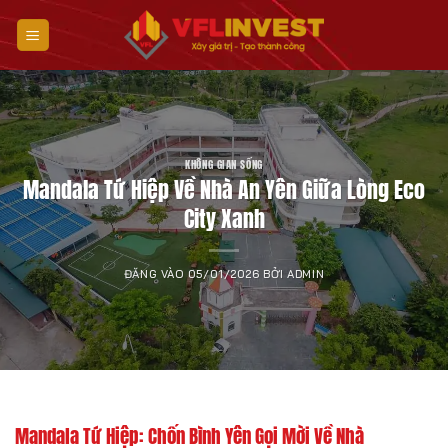
Bỏ
qua
nội
dung
KHÔNG GIAN SỐNG
Mandala Tứ Hiệp Về Nhà An Yên Giữa Lòng Eco
City Xanh
ĐĂNG VÀO
05/01/2026
BỞI
ADMIN
Mandala Tứ Hiệp: Chốn Bình Yên Gọi Mời Về Nhà