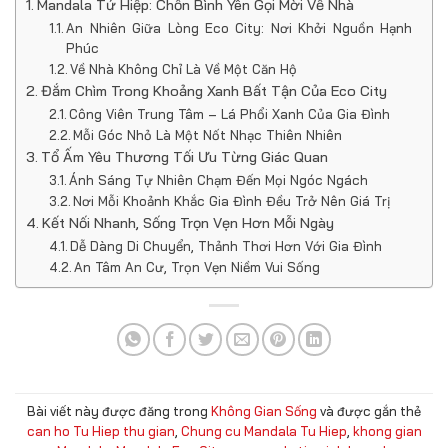
Mandala Tứ Hiệp: Chốn Bình Yên Gọi Mời Về Nhà
An Nhiên Giữa Lòng Eco City: Nơi Khởi Nguồn Hạnh
Phúc
Về Nhà Không Chỉ Là Về Một Căn Hộ
Đắm Chìm Trong Khoảng Xanh Bất Tận Của Eco City
Công Viên Trung Tâm – Lá Phổi Xanh Của Gia Đình
Mỗi Góc Nhỏ Là Một Nốt Nhạc Thiên Nhiên
Tổ Ấm Yêu Thương Tối Ưu Từng Giác Quan
Ánh Sáng Tự Nhiên Chạm Đến Mọi Ngóc Ngách
Nơi Mỗi Khoảnh Khắc Gia Đình Đều Trở Nên Giá Trị
Kết Nối Nhanh, Sống Trọn Vẹn Hơn Mỗi Ngày
Dễ Dàng Di Chuyển, Thảnh Thơi Hơn Với Gia Đình
An Tâm An Cư, Trọn Vẹn Niềm Vui Sống
Bài viết này được đăng trong
Không Gian Sống
và được gắn thẻ
can ho Tu Hiep thu gian
,
Chung cu Mandala Tu Hiep
,
khong gian