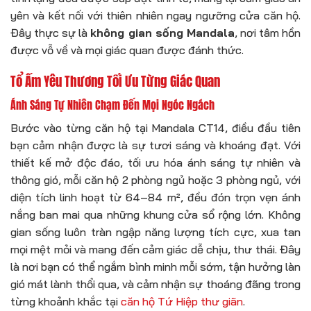
yên và kết nối với thiên nhiên ngay ngưỡng cửa căn hộ.
Đây thực sự là
không gian sống Mandala
, nơi tâm hồn
được vỗ về và mọi giác quan được đánh thức.
Tổ Ấm Yêu Thương Tối Ưu Từng Giác Quan
Ánh Sáng Tự Nhiên Chạm Đến Mọi Ngóc Ngách
Bước vào từng căn hộ tại Mandala CT14, điều đầu tiên
bạn cảm nhận được là sự tươi sáng và khoáng đạt. Với
thiết kế mở độc đáo, tối ưu hóa ánh sáng tự nhiên và
thông gió, mỗi căn hộ 2 phòng ngủ hoặc 3 phòng ngủ, với
diện tích linh hoạt từ 64–84 m², đều đón trọn vẹn ánh
nắng ban mai qua những khung cửa sổ rộng lớn. Không
gian sống luôn tràn ngập năng lượng tích cực, xua tan
mọi mệt mỏi và mang đến cảm giác dễ chịu, thư thái. Đây
là nơi bạn có thể ngắm bình minh mỗi sớm, tận hưởng làn
gió mát lành thổi qua, và cảm nhận sự thoáng đãng trong
từng khoảnh khắc tại
căn hộ Tứ Hiệp thư giãn
.