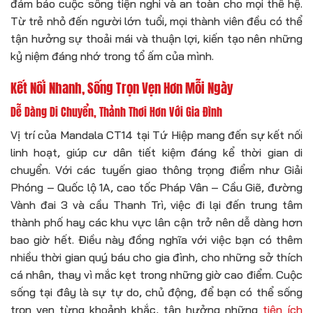
đảm bảo cuộc sống tiện nghi và an toàn cho mọi thế hệ.
Từ trẻ nhỏ đến người lớn tuổi, mọi thành viên đều có thể
tận hưởng sự thoải mái và thuận lợi, kiến tạo nên những
kỷ niệm đáng nhớ trong tổ ấm của mình.
Kết Nối Nhanh, Sống Trọn Vẹn Hơn Mỗi Ngày
Dễ Dàng Di Chuyển, Thảnh Thơi Hơn Với Gia Đình
Vị trí của Mandala CT14 tại Tứ Hiệp mang đến sự kết nối
linh hoạt, giúp cư dân tiết kiệm đáng kể thời gian di
chuyển. Với các tuyến giao thông trọng điểm như Giải
Phóng – Quốc lộ 1A, cao tốc Pháp Vân – Cầu Giẽ, đường
Vành đai 3 và cầu Thanh Trì, việc đi lại đến trung tâm
thành phố hay các khu vực lân cận trở nên dễ dàng hơn
bao giờ hết. Điều này đồng nghĩa với việc bạn có thêm
nhiều thời gian quý báu cho gia đình, cho những sở thích
cá nhân, thay vì mắc kẹt trong những giờ cao điểm. Cuộc
sống tại đây là sự tự do, chủ động, để bạn có thể sống
trọn vẹn từng khoảnh khắc, tận hưởng những
tiện ích