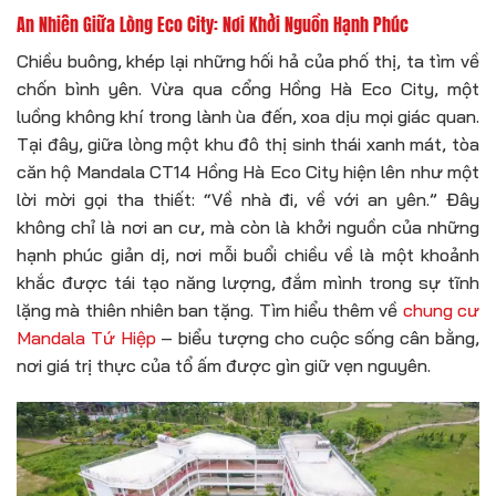
An Nhiên Giữa Lòng Eco City: Nơi Khởi Nguồn Hạnh Phúc
Chiều buông, khép lại những hối hả của phố thị, ta tìm về
chốn bình yên. Vừa qua cổng Hồng Hà Eco City, một
luồng không khí trong lành ùa đến, xoa dịu mọi giác quan.
Tại đây, giữa lòng một khu đô thị sinh thái xanh mát, tòa
căn hộ Mandala CT14 Hồng Hà Eco City hiện lên như một
lời mời gọi tha thiết: “Về nhà đi, về với an yên.” Đây
không chỉ là nơi an cư, mà còn là khởi nguồn của những
hạnh phúc giản dị, nơi mỗi buổi chiều về là một khoảnh
khắc được tái tạo năng lượng, đắm mình trong sự tĩnh
lặng mà thiên nhiên ban tặng. Tìm hiểu thêm về
chung cư
Mandala Tứ Hiệp
– biểu tượng cho cuộc sống cân bằng,
nơi giá trị thực của tổ ấm được gìn giữ vẹn nguyên.