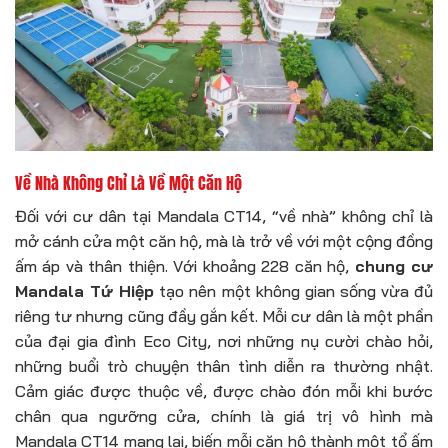
Về Nhà Không Chỉ Là Về Một Căn Hộ
Đối với cư dân tại Mandala CT14, “về nhà” không chỉ là
mở cánh cửa một căn hộ, mà là trở về với một cộng đồng
ấm áp và thân thiện. Với khoảng 228 căn hộ,
chung cư
Mandala Tứ Hiệp
tạo nên một không gian sống vừa đủ
riêng tư nhưng cũng đầy gắn kết. Mỗi cư dân là một phần
của đại gia đình Eco City, nơi những nụ cười chào hỏi,
những buổi trò chuyện thân tình diễn ra thường nhật.
Cảm giác được thuộc về, được chào đón mỗi khi bước
chân qua ngưỡng cửa, chính là giá trị vô hình mà
Mandala CT14 mang lại, biến mỗi căn hộ thành một tổ ấm