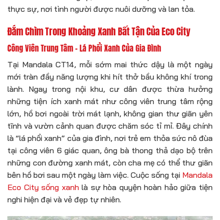
thực sự, nơi tình người được nuôi dưỡng và lan tỏa.
Đắm Chìm Trong Khoảng Xanh Bất Tận Của Eco City
Công Viên Trung Tâm – Lá Phổi Xanh Của Gia Đình
Tại Mandala CT14, mỗi sớm mai thức dậy là một ngày
mới tràn đầy năng lượng khi hít thở bầu không khí trong
lành. Ngay trong nội khu, cư dân được thừa hưởng
những tiện ích xanh mát như công viên trung tâm rộng
lớn, hồ bơi ngoài trời mát lạnh, không gian thư giãn yên
tĩnh và vườn cảnh quan được chăm sóc tỉ mỉ. Đây chính
là “lá phổi xanh” của gia đình, nơi trẻ em thỏa sức nô đùa
tại công viên 6 giác quan, ông bà thong thả dạo bộ trên
những con đường xanh mát, còn cha mẹ có thể thư giãn
bên hồ bơi sau một ngày làm việc. Cuộc sống tại
Mandala
Eco City sống xanh
là sự hòa quyện hoàn hảo giữa tiện
nghi hiện đại và vẻ đẹp tự nhiên.