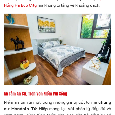
Hồng Hà Eco City
mà không lo lắng về khoảng cách.
An Tâm An Cư, Trọn Vẹn Niềm Vui Sống
Niềm an tâm là một trong những giá trị cốt lõi mà
chung
cư Mandala Tứ Hiệp
mang lại. Với pháp lý đầy đủ và
minh bạch, cùng hình thức bàn giao căn hộ sở hữu sổ