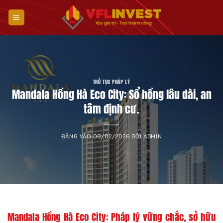
Bỏ
qua
nội
dung
THỦ TỤC PHÁP LÝ
Mandala Hồng Hà Eco City: Sổ hồng lâu dài, an
tâm định cư.
ĐĂNG VÀO
08/02/2026
BỞI
ADMIN
Mandala Hồng Hà Eco City: Pháp lý vững chắc, sở hữu