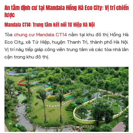
An tâm định cư tại Mandala Hồng Hà Eco City: Vị trí chiến
lược
Mandala CT14: Trung tâm kết nối Tứ Hiệp Hà Nội
Tòa
chung cư Mandala CT14
nằm tại khu đô thị Hồng Hà
Eco City, xã Tứ Hiệp, huyện Thanh Trì, thành phố Hà Nội.
Vị trí này tiếp giáp công viên trung tâm và các tòa nhà lân
cận trong khu đô thị.