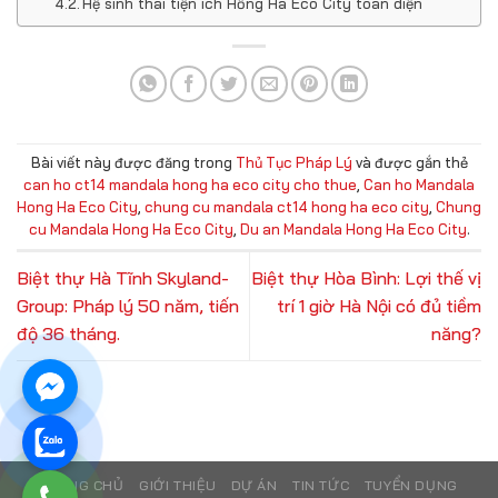
Hệ sinh thái tiện ích Hồng Hà Eco City toàn diện
Bài viết này được đăng trong
Thủ Tục Pháp Lý
và được gắn thẻ
can ho ct14 mandala hong ha eco city cho thue
,
Can ho Mandala
Hong Ha Eco City
,
chung cu mandala ct14 hong ha eco city
,
Chung
cu Mandala Hong Ha Eco City
,
Du an Mandala Hong Ha Eco City
.
Biệt thự Hà Tĩnh Skyland-
Biệt thự Hòa Bình: Lợi thế vị
Group: Pháp lý 50 năm, tiến
trí 1 giờ Hà Nội có đủ tiềm
độ 36 tháng.
năng?
TRANG CHỦ
GIỚI THIỆU
DỰ ÁN
TIN TỨC
TUYỂN DỤNG