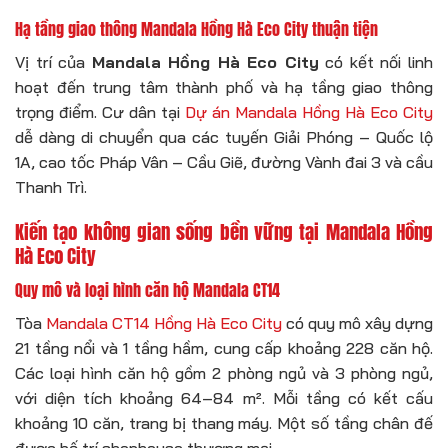
Hạ tầng giao thông Mandala Hồng Hà Eco City thuận tiện
Vị trí của
Mandala Hồng Hà Eco City
có kết nối linh
hoạt đến trung tâm thành phố và hạ tầng giao thông
trọng điểm. Cư dân tại
Dự án Mandala Hồng Hà Eco City
dễ dàng di chuyển qua các tuyến Giải Phóng – Quốc lộ
1A, cao tốc Pháp Vân – Cầu Giẽ, đường Vành đai 3 và cầu
Thanh Trì.
Kiến tạo không gian sống bền vững tại Mandala Hồng
Hà Eco City
Quy mô và loại hình căn hộ Mandala CT14
Tòa
Mandala CT14 Hồng Hà Eco City
có quy mô xây dựng
21 tầng nổi và 1 tầng hầm, cung cấp khoảng 228 căn hộ.
Các loại hình căn hộ gồm 2 phòng ngủ và 3 phòng ngủ,
với diện tích khoảng 64–84 m². Mỗi tầng có kết cấu
khoảng 10 căn, trang bị thang máy. Một số tầng chân đế