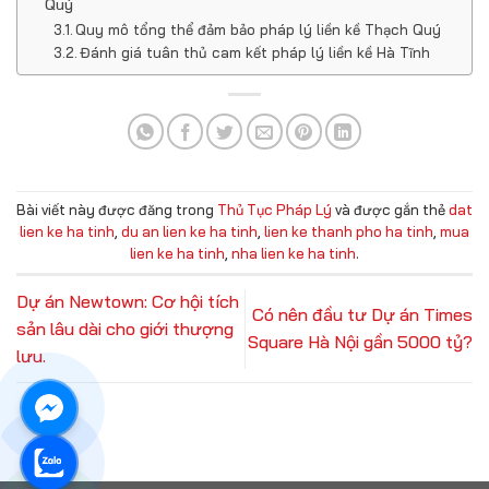
Quý
Quy mô tổng thể đảm bảo pháp lý liền kề Thạch Quý
Đánh giá tuân thủ cam kết pháp lý liền kề Hà Tĩnh
Bài viết này được đăng trong
Thủ Tục Pháp Lý
và được gắn thẻ
dat
lien ke ha tinh
,
du an lien ke ha tinh
,
lien ke thanh pho ha tinh
,
mua
lien ke ha tinh
,
nha lien ke ha tinh
.
Dự án Newtown: Cơ hội tích
Có nên đầu tư Dự án Times
sản lâu dài cho giới thượng
Square Hà Nội gần 5000 tỷ?
lưu.