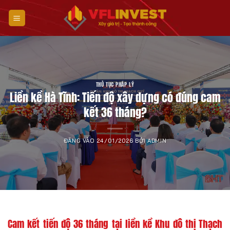
Bỏ
qua
nội
dung
THỦ TỤC PHÁP LÝ
Liền kề Hà Tĩnh: Tiến độ xây dựng có đúng cam
kết 36 tháng?
ĐĂNG VÀO
24/01/2026
BỞI
ADMIN
Cam kết tiến độ 36 tháng tại liền kề Khu đô thị Thạch