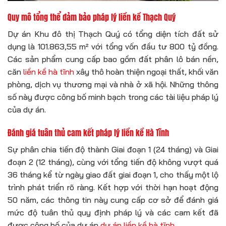
Quy mô tổng thể đảm bảo pháp lý liền kề Thạch Quý
Dự án Khu đô thị Thạch Quý có tổng diện tích đất sử
dụng là 101.863,55 m² với tổng vốn đầu tư 800 tỷ đồng.
Các sản phẩm cung cấp bao gồm đất phân lô bán nền,
căn
liền kề hà tĩnh
xây thô hoàn thiện ngoại thất, khối văn
phòng, dịch vụ thương mại và nhà ở xã hội. Những thông
số này được công bố minh bạch trong các tài liệu pháp lý
của dự án.
Đánh giá tuân thủ cam kết pháp lý liền kề Hà Tĩnh
Sự phân chia tiến độ thành Giai đoạn 1 (24 tháng) và Giai
đoạn 2 (12 tháng), cùng với tổng tiến độ không vượt quá
36 tháng kể từ ngày giao đất giai đoạn 1, cho thấy một lộ
trình phát triển rõ ràng. Kết hợp với thời hạn hoạt động
50 năm, các thông tin này cung cấp cơ sở để đánh giá
mức độ tuân thủ quy định pháp lý và các cam kết đã
được công bố của dự án
dự án liền kề hà tĩnh
.