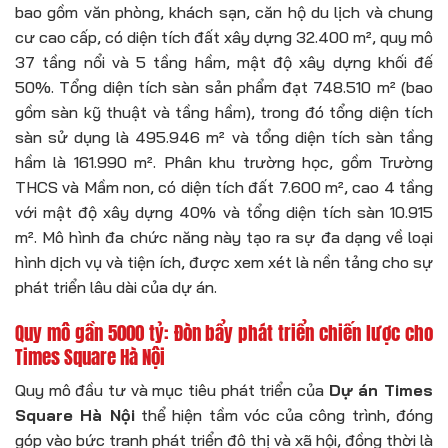
bao gồm văn phòng, khách sạn, căn hộ du lịch và chung
cư cao cấp, có diện tích đất xây dựng 32.400 m², quy mô
37 tầng nổi và 5 tầng hầm, mật độ xây dựng khối đế
50%. Tổng diện tích sàn sản phẩm đạt 748.510 m² (bao
gồm sàn kỹ thuật và tầng hầm), trong đó tổng diện tích
sàn sử dụng là 495.946 m² và tổng diện tích sàn tầng
hầm là 161.990 m². Phân khu trường học, gồm Trường
THCS và Mầm non, có diện tích đất 7.600 m², cao 4 tầng
với mật độ xây dựng 40% và tổng diện tích sàn 10.915
m². Mô hình đa chức năng này tạo ra sự đa dạng về loại
hình dịch vụ và tiện ích, được xem xét là nền tảng cho sự
phát triển lâu dài của dự án.
Quy mô gần 5000 tỷ: Đòn bẩy phát triển chiến lược cho
Times Square Hà Nội
Quy mô đầu tư và mục tiêu phát triển của
Dự án Times
Square Hà Nội
thể hiện tầm vóc của công trình, đóng
góp vào bức tranh phát triển đô thị và xã hội, đồng thời là