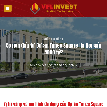
Bỏ
qua
nội
dung
KIẾN THỨC ĐẦU TƯ
Có nên đầu tư Dự án Times Square Hà Nội gần
5000 tỷ?
ĐĂNG VÀO
24/01/2026
BỞI
ADMIN
Vị trí vàng và mô hình đa dạng của Dự án Times Square