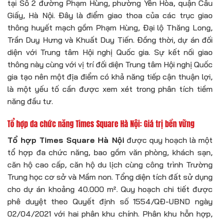
tại Số 2 đường Phạm Hùng, phường Yên Hòa, quận Cầu
Giấy, Hà Nội. Đây là điểm giao thoa của các trục giao
thông huyết mạch gồm Phạm Hùng, Đại lộ Thăng Long,
Trần Duy Hưng và Khuất Duy Tiến. Đồng thời, dự án đối
diện với Trung tâm Hội nghị Quốc gia. Sự kết nối giao
thông này cùng với vị trí đối diện Trung tâm Hội nghị Quốc
gia tạo nên một địa điểm có khả năng tiếp cận thuận lợi,
là một yếu tố cần được xem xét trong phân tích tiềm
năng đầu tư.
Tổ hợp đa chức năng
Times Square Hà Nội
: Giá trị bền vững
Tổ hợp Times Square Hà Nội
được quy hoạch là một
tổ hợp đa chức năng, bao gồm văn phòng, khách sạn,
căn hộ cao cấp, căn hộ du lịch cùng công trình Trường
Trung học cơ sở và Mầm non. Tổng diện tích đất sử dụng
cho dự án khoảng 40.000 m². Quy hoạch chi tiết được
phê duyệt theo Quyết định số 1554/QĐ-UBND ngày
02/04/2021 với hai phân khu chính. Phân khu hỗn hợp,