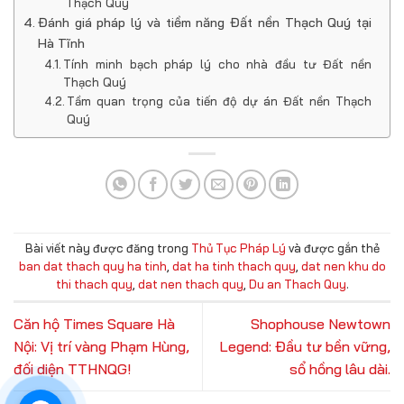
Thạch Quý
Đánh giá pháp lý và tiềm năng Đất nền Thạch Quý tại
Hà Tĩnh
Tính minh bạch pháp lý cho nhà đầu tư Đất nền
Thạch Quý
Tầm quan trọng của tiến độ dự án Đất nền Thạch
Quý
Bài viết này được đăng trong
Thủ Tục Pháp Lý
và được gắn thẻ
ban dat thach quy ha tinh
,
dat ha tinh thach quy
,
dat nen khu do
thi thach quy
,
dat nen thach quy
,
Du an Thach Quy
.
Căn hộ Times Square Hà
Shophouse Newtown
Nội: Vị trí vàng Phạm Hùng,
Legend: Đầu tư bền vững,
đối diện TTHNQG!
sổ hồng lâu dài.