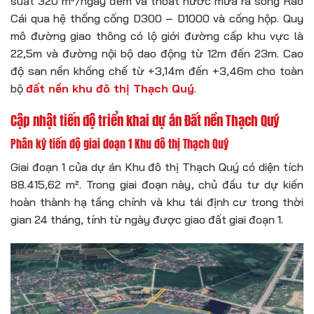
suất 320 m³/ngày đêm và thoát nước mưa ra sông Rào
Cái qua hệ thống cống D300 – D1000 và cống hộp. Quy
mô đường giao thông có lộ giới đường cấp khu vực là
22,5m và đường nội bộ dao động từ 12m đến 23m. Cao
độ san nền khống chế từ +3,14m đến +3,46m cho toàn
bộ
đất nền khu đô thị Thạch Quý
.
Cập nhật tiến độ triển khai dự án Đất nền Thạch Quý
Phân kỳ tiến độ giai đoạn 1 Khu đô thị Thạch Quý
Giai đoạn 1 của dự án Khu đô thị Thạch Quý có diện tích
88.415,62 m². Trong giai đoạn này, chủ đầu tư dự kiến
hoàn thành hạ tầng chính và khu tái định cư trong thời
gian 24 tháng, tính từ ngày được giao đất giai đoạn 1.