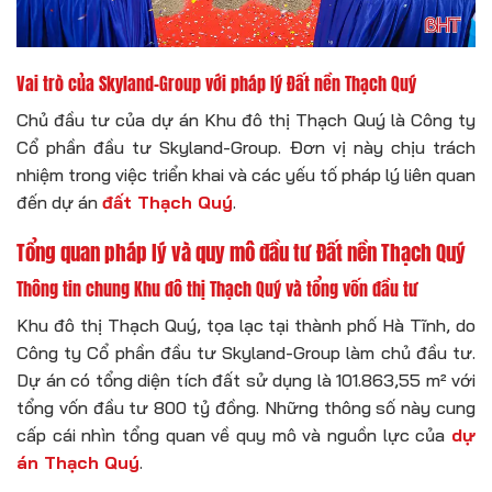
Vai trò của Skyland-Group với pháp lý Đất nền Thạch Quý
Chủ đầu tư của dự án Khu đô thị Thạch Quý là Công ty
Cổ phần đầu tư Skyland-Group. Đơn vị này chịu trách
nhiệm trong việc triển khai và các yếu tố pháp lý liên quan
đến dự án
đất Thạch Quý
.
Tổng quan pháp lý và quy mô đầu tư Đất nền Thạch Quý
Thông tin chung Khu đô thị Thạch Quý và tổng vốn đầu tư
Khu đô thị Thạch Quý, tọa lạc tại thành phố Hà Tĩnh, do
Công ty Cổ phần đầu tư Skyland-Group làm chủ đầu tư.
Dự án có tổng diện tích đất sử dụng là 101.863,55 m² với
tổng vốn đầu tư 800 tỷ đồng. Những thông số này cung
cấp cái nhìn tổng quan về quy mô và nguồn lực của
dự
án Thạch Quý
.