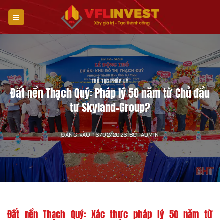
Bỏ
qua
nội
dung
THỦ TỤC PHÁP LÝ
Đất nền Thạch Quý: Pháp lý 50 năm từ Chủ đầu
tư Skyland-Group?
ĐĂNG VÀO
16/02/2026
BỞI
ADMIN
Đất nền Thạch Quý: Xác thực pháp lý 50 năm từ