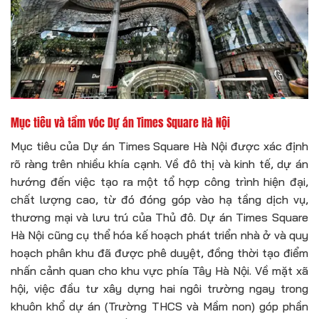
Mục tiêu và tầm vóc Dự án Times Square Hà Nội
Mục tiêu của Dự án Times Square Hà Nội được xác định
rõ ràng trên nhiều khía cạnh. Về đô thị và kinh tế, dự án
hướng đến việc tạo ra một tổ hợp công trình hiện đại,
chất lượng cao, từ đó đóng góp vào hạ tầng dịch vụ,
thương mại và lưu trú của Thủ đô. Dự án Times Square
Hà Nội cũng cụ thể hóa kế hoạch phát triển nhà ở và quy
hoạch phân khu đã được phê duyệt, đồng thời tạo điểm
nhấn cảnh quan cho khu vực phía Tây Hà Nội. Về mặt xã
hội, việc đầu tư xây dựng hai ngôi trường ngay trong
khuôn khổ dự án (Trường THCS và Mầm non) góp phần