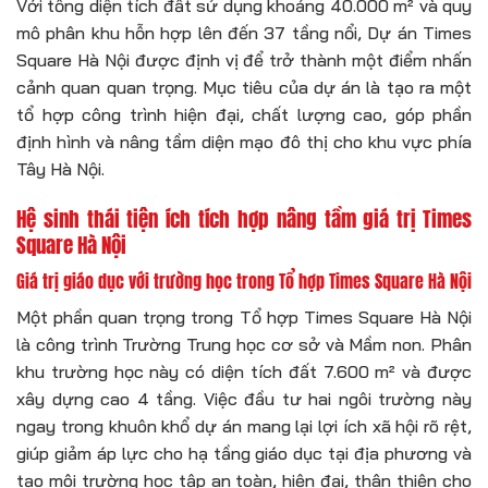
Với tổng diện tích đất sử dụng khoảng 40.000 m² và quy
mô phân khu hỗn hợp lên đến 37 tầng nổi, Dự án Times
Square Hà Nội được định vị để trở thành một điểm nhấn
cảnh quan quan trọng. Mục tiêu của dự án là tạo ra một
tổ hợp công trình hiện đại, chất lượng cao, góp phần
định hình và nâng tầm diện mạo đô thị cho khu vực phía
Tây Hà Nội.
Hệ sinh thái tiện ích tích hợp nâng tầm giá trị Times
Square Hà Nội
Giá trị giáo dục với trường học trong Tổ hợp Times Square Hà Nội
Một phần quan trọng trong Tổ hợp Times Square Hà Nội
là công trình Trường Trung học cơ sở và Mầm non. Phân
khu trường học này có diện tích đất 7.600 m² và được
xây dựng cao 4 tầng. Việc đầu tư hai ngôi trường này
ngay trong khuôn khổ dự án mang lại lợi ích xã hội rõ rệt,
giúp giảm áp lực cho hạ tầng giáo dục tại địa phương và
tạo môi trường học tập an toàn, hiện đại, thân thiện cho