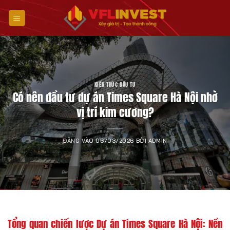
Bỏ
qua
nội
dung
KIẾN THỨC ĐẦU TƯ
Có nên đầu tư dự án Times Square Hà Nội nhờ
vị trí kim cương?
ĐĂNG VÀO
06/03/2026
BỞI
ADMIN
Tổng quan chiến lược Dự án Times Square Hà Nội: Nền