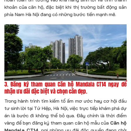
khoản của căn hộ, đặc biệt khi thị trường bất động sản
phía Nam Hà Nội đang có những bước tiến mạnh mẽ.
3. Đăng ký tham quan Căn hộ Mandala CT14 ngay để
nhận ưu đãi đặc biệt và chọn căn đẹp.
Trong hành trình tìm kiếm tổ ấm mơ ước hay cơ hội đầu
tư sinh lời tại Tứ Hiệp, Hà Nội, việc trực tiếp khám phá dự
án là bước đi không thể bỏ qua. Đây chính là thời điểm
vàng để bạn đăng ký tham quan căn hộ mẫu của
Căn hộ
Mandala CT14
, nơi những ưu đãi độc quyền đang chờ