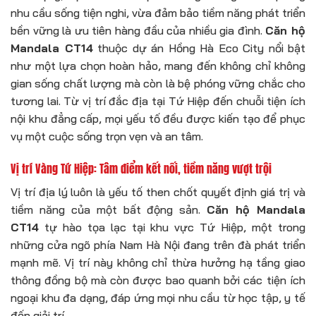
nhu cầu sống tiện nghi, vừa đảm bảo tiềm năng phát triển
bền vững là ưu tiên hàng đầu của nhiều gia đình.
Căn hộ
Mandala CT14
thuộc dự án Hồng Hà Eco City nổi bật
như một lựa chọn hoàn hảo, mang đến không chỉ không
gian sống chất lượng mà còn là bệ phóng vững chắc cho
tương lai. Từ vị trí đắc địa tại Tứ Hiệp đến chuỗi tiện ích
nội khu đẳng cấp, mọi yếu tố đều được kiến tạo để phục
vụ một cuộc sống trọn vẹn và an tâm.
Vị trí Vàng Tứ Hiệp: Tâm điểm kết nối, tiềm năng vượt trội
Vị trí địa lý luôn là yếu tố then chốt quyết định giá trị và
tiềm năng của một bất động sản.
Căn hộ Mandala
CT14
tự hào tọa lạc tại khu vực Tứ Hiệp, một trong
những cửa ngõ phía Nam Hà Nội đang trên đà phát triển
mạnh mẽ. Vị trí này không chỉ thừa hưởng hạ tầng giao
thông đồng bộ mà còn được bao quanh bởi các tiện ích
ngoại khu đa dạng, đáp ứng mọi nhu cầu từ học tập, y tế
đến giải trí.