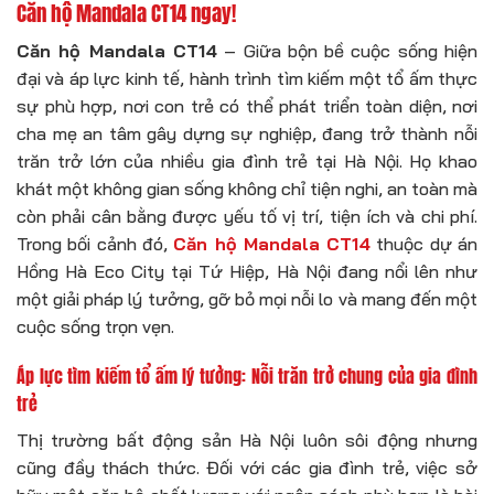
Căn hộ Mandala CT14 ngay!
Căn hộ Mandala CT14
– Giữa bộn bề cuộc sống hiện
đại và áp lực kinh tế, hành trình tìm kiếm một tổ ấm thực
sự phù hợp, nơi con trẻ có thể phát triển toàn diện, nơi
cha mẹ an tâm gây dựng sự nghiệp, đang trở thành nỗi
trăn trở lớn của nhiều gia đình trẻ tại Hà Nội. Họ khao
khát một không gian sống không chỉ tiện nghi, an toàn mà
còn phải cân bằng được yếu tố vị trí, tiện ích và chi phí.
Trong bối cảnh đó,
Căn hộ Mandala CT14
thuộc dự án
Hồng Hà Eco City tại Tứ Hiệp, Hà Nội đang nổi lên như
một giải pháp lý tưởng, gỡ bỏ mọi nỗi lo và mang đến một
cuộc sống trọn vẹn.
Áp lực tìm kiếm tổ ấm lý tưởng: Nỗi trăn trở chung của gia đình
trẻ
Thị trường bất động sản Hà Nội luôn sôi động nhưng
cũng đầy thách thức. Đối với các gia đình trẻ, việc sở