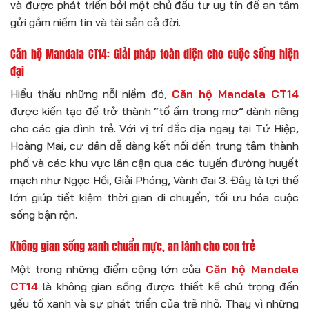
và được phát triển bởi một chủ đầu tư uy tín để an tâm
gửi gắm niềm tin và tài sản cả đời.
Căn hộ Mandala CT14: Giải pháp toàn diện cho cuộc sống hiện
đại
Hiểu thấu những nỗi niềm đó,
Căn hộ Mandala CT14
được kiến tạo để trở thành “tổ ấm trong mơ” dành riêng
cho các gia đình trẻ. Với vị trí đắc địa ngay tại Tứ Hiệp,
Hoàng Mai, cư dân dễ dàng kết nối đến trung tâm thành
phố và các khu vực lân cận qua các tuyến đường huyết
mạch như Ngọc Hồi, Giải Phóng, Vành đai 3. Đây là lợi thế
lớn giúp tiết kiệm thời gian di chuyển, tối ưu hóa cuộc
sống bận rộn.
Không gian sống xanh chuẩn mực, an lành cho con trẻ
Một trong những điểm cộng lớn của
Căn hộ Mandala
CT14
là không gian sống được thiết kế chú trọng đến
yếu tố xanh và sự phát triển của trẻ nhỏ. Thay vì những