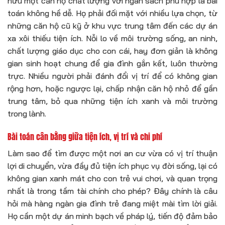
hữu một căn hộ chất lượng với ngân sách phù hợp là bài
toán không hề dễ. Họ phải đối mặt với nhiều lựa chọn, từ
những căn hộ cũ kỹ ở khu vực trung tâm đến các dự án
xa xôi thiếu tiện ích. Nỗi lo về môi trường sống, an ninh,
chất lượng giáo dục cho con cái, hay đơn giản là không
gian sinh hoạt chung để gia đình gắn kết, luôn thường
trực. Nhiều người phải đánh đổi vị trí để có không gian
rộng hơn, hoặc ngược lại, chấp nhận căn hộ nhỏ để gần
trung tâm, bỏ qua những tiện ích xanh và môi trường
trong lành.
Bài toán cân bằng giữa tiện ích, vị trí và chi phí
Làm sao để tìm được một nơi an cư vừa có vị trí thuận
lợi di chuyển, vừa đầy đủ tiện ích phục vụ đời sống, lại có
không gian xanh mát cho con trẻ vui chơi, và quan trọng
nhất là trong tầm tài chính cho phép? Đây chính là câu
hỏi mà hàng ngàn gia đình trẻ đang miệt mài tìm lời giải.
Họ cần một dự án minh bạch về pháp lý, tiến độ đảm bảo