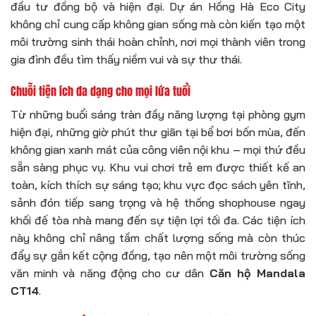
đầu tư đồng bộ và hiện đại. Dự án Hồng Hà Eco City
không chỉ cung cấp không gian sống mà còn kiến tạo một
môi trường sinh thái hoàn chỉnh, nơi mọi thành viên trong
gia đình đều tìm thấy niềm vui và sự thư thái.
Chuỗi tiện ích đa dạng cho mọi lứa tuổi
Từ những buổi sáng tràn đầy năng lượng tại phòng gym
hiện đại, những giờ phút thư giãn tại bể bơi bốn mùa, đến
không gian xanh mát của công viên nội khu – mọi thứ đều
sẵn sàng phục vụ. Khu vui chơi trẻ em được thiết kế an
toàn, kích thích sự sáng tạo; khu vực đọc sách yên tĩnh,
sảnh đón tiếp sang trọng và hệ thống shophouse ngay
khối đế tòa nhà mang đến sự tiện lợi tối đa. Các tiện ích
này không chỉ nâng tầm chất lượng sống mà còn thúc
đẩy sự gắn kết cộng đồng, tạo nên một môi trường sống
văn minh và năng động cho cư dân
Căn hộ Mandala
CT14
.