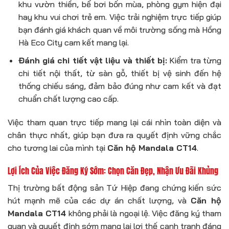
khu vườn thiền, bể bơi bốn mùa, phòng gym hiện đại
hay khu vui chơi trẻ em. Việc trải nghiệm trực tiếp giúp
bạn đánh giá khách quan về môi trường sống mà Hồng
Hà Eco City cam kết mang lại.
Đánh giá chi tiết vật liệu và thiết bị:
Kiểm tra từng
chi tiết nội thất, từ sàn gỗ, thiết bị vệ sinh đến hệ
thống chiếu sáng, đảm bảo đúng như cam kết và đạt
chuẩn chất lượng cao cấp.
Việc tham quan trực tiếp mang lại cái nhìn toàn diện và
chân thực nhất, giúp bạn đưa ra quyết định vững chắc
cho tương lai của mình tại
Căn hộ Mandala CT14
.
Lợi Ích Của Việc Đăng Ký Sớm: Chọn Căn Đẹp, Nhận Ưu Đãi Khủng
Thị trường bất động sản Tứ Hiệp đang chứng kiến sức
hút mạnh mẽ của các dự án chất lượng, và
Căn hộ
Mandala CT14
không phải là ngoại lệ. Việc đăng ký tham
quan và quyết định sớm mang lại lợi thế cạnh tranh đáng