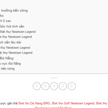
ng trưởng bền vững
 An
ch 5 sao
Sức hút tích sản
p Biệt thự Newtown Legend
iệt thự Newtown Legend
h sản lâu dài
ệt thự Newtown Legend
iệt thự Newtown Legend
 Đà Nẵng
khu vực Đà Nẵng
n bền vững
ược gắn thẻ
Biet thu Da Nang BRG
,
Biet thu Golf Newtown Legend
,
Biet th