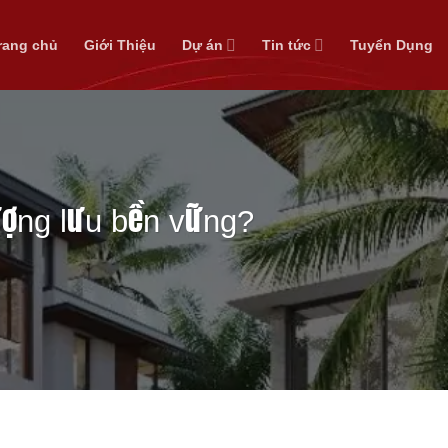
rang chủ
Giới Thiệu
Dự án
Tin tức
Tuyển Dụng
ượng lưu bền vững?