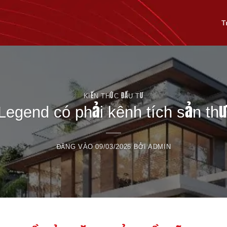
T
KIẾN THỨC ĐẦU TƯ
Legend có phải kênh tích sản th
ĐĂNG VÀO
09/03/2026
BỞI
ADMIN