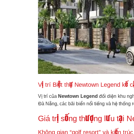
Vị trí Biệt thự Newtown Legend kế cậ
Vị trí của
Newtown Legend
đối diện khu ngh
Đà Nẵng, các bãi biển nổi tiếng và hệ thống 
Giá trị sống thượng lưu tại
Không gian “golf resort” và kiến tr