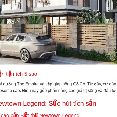
n tiện ích 5 sao
ỉ dưỡng The Empire và tiếp giáp sông Cổ Cò. Từ đây, cư dân c
resort 5 sao. Điều này góp phần nâng cao giá trị sống và đầu tư
 Newtown Legend: Sức hút tích sản
úc cao cấp Biệt thự Newtown Legend