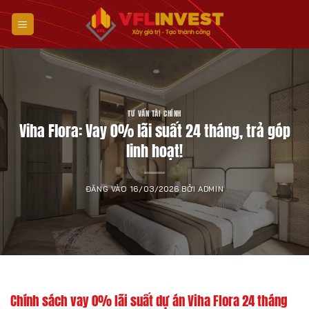
Bỏ
qua
nội
dung
TƯ VẤN TÀI CHÍNH
Viha Flora: Vay 0% lãi suất 24 tháng, trả góp
linh hoạt!
ĐĂNG VÀO
16/03/2026
BỞI
ADMIN
Chính sách vay 0% lãi suất dự án Viha Flora 24 tháng