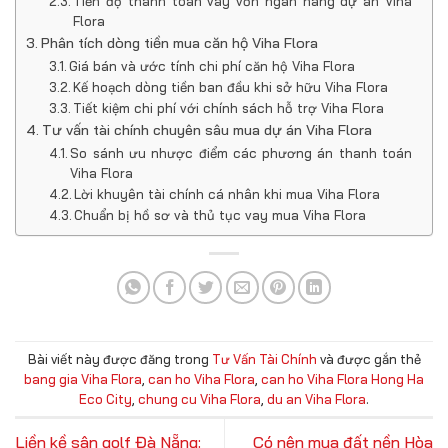
Tiến độ thanh toán vay vốn ngân hàng dự án Viha
Flora
Phân tích dòng tiền mua căn hộ Viha Flora
Giá bán và ước tính chi phí căn hộ Viha Flora
Kế hoạch dòng tiền ban đầu khi sở hữu Viha Flora
Tiết kiệm chi phí với chính sách hỗ trợ Viha Flora
Tư vấn tài chính chuyên sâu mua dự án Viha Flora
So sánh ưu nhược điểm các phương án thanh toán
Viha Flora
Lời khuyên tài chính cá nhân khi mua Viha Flora
Chuẩn bị hồ sơ và thủ tục vay mua Viha Flora
Bài viết này được đăng trong
Tư Vấn Tài Chính
và được gắn thẻ
bang gia Viha Flora
,
can ho Viha Flora
,
can ho Viha Flora Hong Ha
Eco City
,
chung cu Viha Flora
,
du an Viha Flora
.
Liền kề sân golf Đà Nẵng:
Có nên mua đất nền Hòa