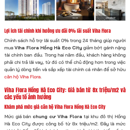
Lợi ích tài chính khi hưởng ưu đãi 0% lãi suất Viha Flora
Chính sách hỗ trợ lãi suất 0% trong 24 tháng giúp người
mua
Viha Flora Hồng Hà Eco City
giảm bớt gánh nặng
tài chính ban đầu. Trong hai năm đầu, khách hàng không
phải chi trả lãi vay, từ đó có thể chủ động hơn trong việc
quản lý dòng tiền và sắp xếp tài chính cá nhân để sở hữu
căn hộ Viha Flora
.
Viha Flora Hồng Hà Eco City: Giá bán từ 8x triệu/m2 và
các yếu tố ảnh hưởng
Khám phá mức giá căn hộ Viha Flora Hồng Hà Eco City
Mức giá bán
chung cư Viha Flora
tại khu đô thị Hồng
Hà Eco City được công bố từ 8x triệu/m2. Đây là mức