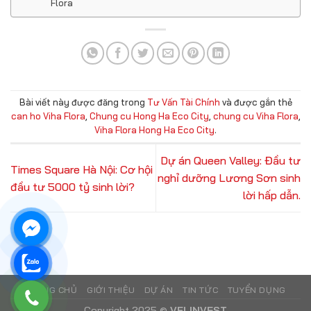
Flora
Bài viết này được đăng trong
Tư Vấn Tài Chính
và được gắn thẻ
can ho Viha Flora
,
Chung cu Hong Ha Eco City
,
chung cu Viha Flora
,
Viha Flora Hong Ha Eco City
.
Dự án Queen Valley: Đầu tư
Times Square Hà Nội: Cơ hội
nghỉ dưỡng Lương Sơn sinh
đầu tư 5000 tỷ sinh lời?
lời hấp dẫn.
TRANG CHỦ
GIỚI THIỆU
DỰ ÁN
TIN TỨC
TUYỂN DỤNG
Copyright 2025 ©
VFLINVEST