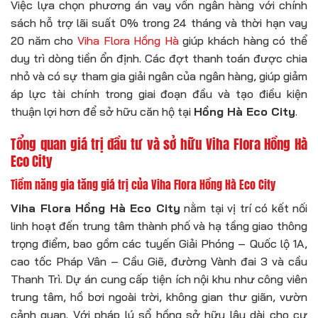
Việc lựa chọn phương án vay vốn ngân hàng với chính
sách hỗ trợ lãi suất 0% trong 24 tháng và thời hạn vay
20 năm cho
Viha Flora Hồng Hà
giúp khách hàng có thể
duy trì dòng tiền ổn định. Các đợt thanh toán được chia
nhỏ và có sự tham gia giải ngân của ngân hàng, giúp giảm
áp lực tài chính trong giai đoạn đầu và tạo điều kiện
thuận lợi hơn để sở hữu căn hộ tại
Hồng Hà Eco City
.
Tổng quan giá trị đầu tư và sở hữu Viha Flora Hồng Hà
Eco City
Tiềm năng gia tăng giá trị của Viha Flora Hồng Hà Eco City
Viha Flora Hồng Hà Eco City
nằm tại vị trí có kết nối
linh hoạt đến trung tâm thành phố và hạ tầng giao thông
trọng điểm, bao gồm các tuyến Giải Phóng – Quốc lộ 1A,
cao tốc Pháp Vân – Cầu Giẽ, đường Vành đai 3 và cầu
Thanh Trì. Dự án cung cấp tiện ích nội khu như công viên
trung tâm, hồ bơi ngoài trời, không gian thư giãn, vườn
cảnh quan. Với pháp lý sổ hồng sở hữu lâu dài cho cư