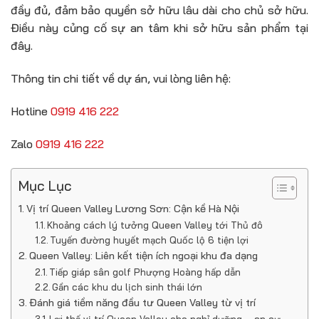
đầy đủ, đảm bảo quyền sở hữu lâu dài cho chủ sở hữu.
Điều này củng cố sự an tâm khi sở hữu sản phẩm tại
đây.
Thông tin chi tiết về dự án, vui lòng liên hệ:
Hotline
0919 416 222
Zalo
0919 416 222
Mục Lục
Vị trí Queen Valley Lương Sơn: Cận kề Hà Nội
Khoảng cách lý tưởng Queen Valley tới Thủ đô
Tuyến đường huyết mạch Quốc lộ 6 tiện lợi
Queen Valley: Liên kết tiện ích ngoại khu đa dạng
Tiếp giáp sân golf Phượng Hoàng hấp dẫn
Gần các khu du lịch sinh thái lớn
Đánh giá tiềm năng đầu tư Queen Valley từ vị trí
Lợi thế vị trí Queen Valley cho nghỉ dưỡng – an cư