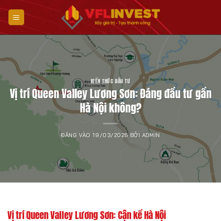
Bỏ
qua
nội
dung
KIẾN THỨC ĐẦU TƯ
Vị trí Queen Valley Lương Sơn: Đáng đầu tư gần
Hà Nội không?
ĐĂNG VÀO
19/03/2026
BỞI
ADMIN
Vị trí Queen Valley Lương Sơn: Cận kề Hà Nội