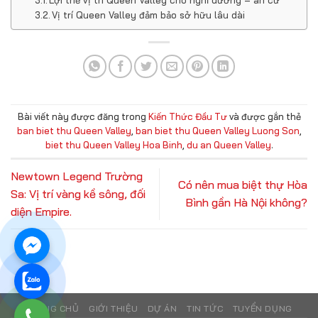
Vị trí Queen Valley đảm bảo sở hữu lâu dài
Bài viết này được đăng trong
Kiến Thức Đầu Tư
và được gắn thẻ
ban biet thu Queen Valley
,
ban biet thu Queen Valley Luong Son
,
biet thu Queen Valley Hoa Binh
,
du an Queen Valley
.
Newtown Legend Trường
Có nên mua biệt thự Hòa
Sa: Vị trí vàng kề sông, đối
Bình gần Hà Nội không?
diện Empire.
TRANG CHỦ
GIỚI THIỆU
DỰ ÁN
TIN TỨC
TUYỂN DỤNG