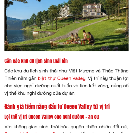
Gần các khu du lịch sinh thái lớn
Các khu du lịch sinh thái như Việt Mường và Thác Thăng
Thiên nằm gần
biệt thự Queen Valley
. Vị trí này thuận lợi
cho việc nghỉ dưỡng cuối tuần và liên kết vùng, củng cố
vị thế khu nghỉ dưỡng của dự án.
Đánh giá tiềm năng đầu tư Queen Valley từ vị trí
Lợi thế vị trí Queen Valley cho nghỉ dưỡng – an cư
Với không gian sinh thái hòa quyện thiên nhiên đồi núi,