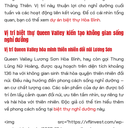
Thăng Thiên. Vị trí này thuận lợi cho nghỉ dưỡng cuối
tuần và các hoạt động liên kết vùng. Để có cái nhìn tổng
quan, bạn có thể xem
dự án biệt thự Hòa Bình
.
Vị trí biệt thự Queen Valley kiến tạo không gian sống
nghỉ dưỡng
Vị trí Queen Valley hòa mình thiên nhiên đồi núi Lương Sơn
Queen Valley Lương Sơn Hòa Bình, hay còn gọi Thung
Lũng Nữ Hoàng, được quy hoạch trên diện tích khoảng
136 ha với không gian sinh thái hòa quyện thiên nhiên đồi
núi. Điều này hướng đến phong cách sống nghỉ dưỡng –
an cư chất lượng cao. Các sản phẩm của dự án được bố
trí ôm lấy cảnh quan đồi núi, ưu tiên tầm nhìn, sự riêng tư
và hài hòa với thiên nhiên. Độc giả có thể tìm hiểu thêm
về phong cách sống tại
biệt thự nghỉ dưỡng
này.
<img src="https://vflinvest.com/wp-