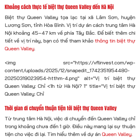
Khoảng cách thực tế biệt thự Queen Valley đến Hà Nội
Biệt thự Queen Valley tọa lạc tại xã Lâm Sơn, huyện
Lương Sơn, tỉnh Hòa Bình. Vị trí dự án cách trung tâm Hà
Nội khoảng 45–47 km về phía Tây Bắc. Để biết thêm chi
tiết về vị trí này, bạn có thể tham khảo
thông tin biệt thự
Queen Valley
.
<img src="https://vflinvest.com/wp-
content/uploads/2025/12/snapedit_1742351954480-
20250319023954-htthm-4.png" alt="Vị trí biệt thự
Queen Valley: Chỉ <1h từ Hà Nội? 1" title="Vị trí biệt thự
Queen Valley: Chỉ
Thời gian di chuyển thuận tiện tới biệt thự Queen Valley
Từ trung tâm Hà Nội, việc di chuyển đến Queen Valley chỉ
trong khoảng chưa đến 1 giờ. Điều này mang lại sự thuận
tiện cho việc đi lại. Tìm hiểu thêm về dự án
Queen Valley
.