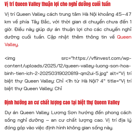
Vị trí Queen Valley thuận lợi cho nghỉ dưỡng cuối tuần
Vị trí Queen Valley cách trung tâm Hà Nội khoảng 45–47
km về phía Tây Bắc, với thời gian di chuyển chưa đến 1
giờ. Điều này giúp dự án thuận lợi cho các chuyến nghỉ
dưỡng cuối tuần. Cập nhật thêm thông tin về
Queen
Valley
.
<img src="https://vflinvest.com/wp-
content/uploads/2025/12/queen-valley-luong-son-hoa-
binh-tien-ich-2-20250319020819-qm2ui-5.jpg" alt="Vị trí
biệt thự Queen Valley: Chỉ <1h từ Hà Nội? 4" title="Vị trí
biệt thự Queen Valley: Chỉ
Định hướng an cư chất lượng cao tại biệt thự Queen Valley
Dự án Queen Valley Lương Sơn hướng đến phong cách
sống nghỉ dưỡng – an cư chất lượng cao. Vị trí địa lý
đóng góp vào việc định hình không gian sống này.