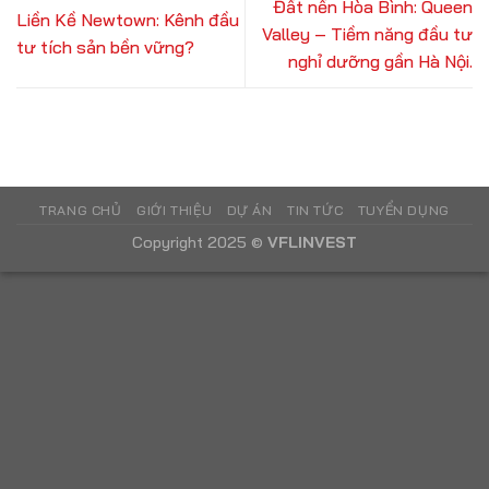
Đất nền Hòa Bình: Queen
Liền Kề Newtown: Kênh đầu
Valley – Tiềm năng đầu tư
tư tích sản bền vững?
nghỉ dưỡng gần Hà Nội.
TRANG CHỦ
GIỚI THIỆU
DỰ ÁN
TIN TỨC
TUYỂN DỤNG
Copyright 2025 ©
VFLINVEST