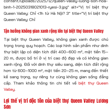
content/uploads/2025/12/queen-valley-luong-son-hoa-
binh-1-20250318021013-ryesi-3.jpg" alt="Vị trí biệt thự
Queen Valley: Chỉ <1h từ Hà Nội? 3" title="Vị trí biệt thự
Queen Valley: Chỉ
Tận hưởng không gian xanh rộng lớn tại biệt thự Queen Valley
Tại biệt thự Queen Valley, không gian xanh được chú
trọng trong quy hoạch. Các loại hình sản phẩm như dinh
thự biệt lập có diện tích đất 400–600 m², mặt tiền 15–
20 m, được bố trí ở vị trí cao độ đẹp và có không gian
xanh rộng. Đối với dinh thự siêu sang, diện tích đất rộng
hơn từ 600–1000 m², mặt tiền 20–25 m, mang đến thiết
kế sang trọng, sự riêng tư cùng không gian sống đẳng
cấp. Tham khảo thông tin chi tiết về
biệt thự Queen
Valley
.
Lợi thế vị trí độc tôn của biệt thự Queen Valley Lương
Sơn