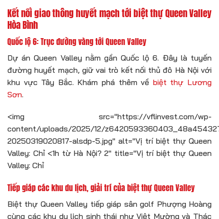
Kết nối giao thông huyết mạch tới biệt thự Queen Valley
Hòa Bình
Quốc lộ 6: Trục đường vàng tới Queen Valley
Dự án Queen Valley nằm gần Quốc lộ 6. Đây là tuyến
đường huyết mạch, giữ vai trò kết nối thủ đô Hà Nội với
khu vực Tây Bắc. Khám phá thêm về
biệt thự Lương
Sơn
.
<img src="https://vflinvest.com/wp-
content/uploads/2025/12/z6420593360403_48a45432
20250319020817-alsdp-5.jpg" alt="Vị trí biệt thự Queen
Valley: Chỉ <1h từ Hà Nội? 2" title="Vị trí biệt thự Queen
Valley: Chỉ
Tiếp giáp các khu du lịch, giải trí của biệt thự Queen Valley
Biệt thự Queen Valley tiếp giáp sân golf Phượng Hoàng
cùng các khu du lịch sinh thái như Việt Mường và Thác