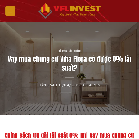
Bỏ
qua
nội
dung
TƯ VẤN TÀI CHÍNH
Vay mua chung cư Viha Flora có được 0% lãi
suất?
ĐĂNG VÀO
11/04/2026
BỞI
ADMIN
Chính sách ưu đãi lãi suất 0% khi vay mua chung cư