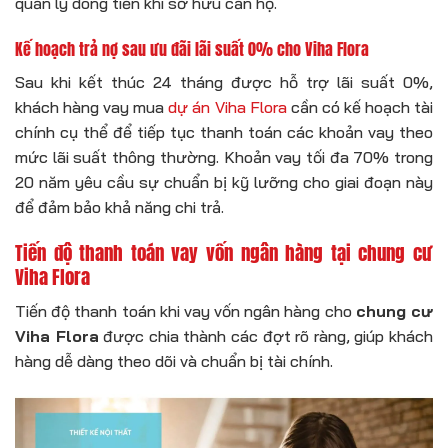
quản lý dòng tiền khi sở hữu căn hộ.
Kế hoạch trả nợ sau ưu đãi lãi suất 0% cho Viha Flora
Sau khi kết thúc 24 tháng được hỗ trợ lãi suất 0%,
khách hàng vay mua
dự án Viha Flora
cần có kế hoạch tài
chính cụ thể để tiếp tục thanh toán các khoản vay theo
mức lãi suất thông thường. Khoản vay tối đa 70% trong
20 năm yêu cầu sự chuẩn bị kỹ lưỡng cho giai đoạn này
để đảm bảo khả năng chi trả.
Tiến độ thanh toán vay vốn ngân hàng tại chung cư
Viha Flora
Tiến độ thanh toán khi vay vốn ngân hàng cho
chung cư
Viha Flora
được chia thành các đợt rõ ràng, giúp khách
hàng dễ dàng theo dõi và chuẩn bị tài chính.