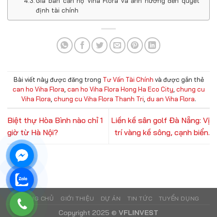
Giá bán căn hộ Viha Flora và ảnh hưởng đến quyết
định tài chính
Bài viết này được đăng trong
Tư Vấn Tài Chính
và được gắn thẻ
can ho Viha Flora
,
can ho Viha Flora Hong Ha Eco City
,
chung cu
Viha Flora
,
chung cu Viha Flora Thanh Tri
,
du an Viha Flora
.
Biệt thự Hòa Bình nào chỉ 1
Liền kề sân golf Đà Nẵng: Vị
giờ từ Hà Nội?
trí vàng kề sông, cạnh biển.
TRANG CHỦ
GIỚI THIỆU
DỰ ÁN
TIN TỨC
TUYỂN DỤNG
Copyright 2025 ©
VFLINVEST