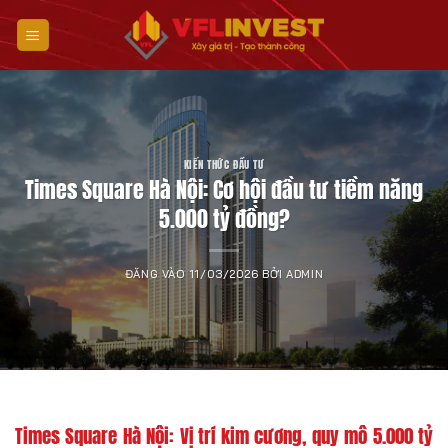
Bỏ
qua
nội
dung
KIẾN THỨC ĐẦU TƯ
Times Square Hà Nội: Cơ hội đầu tư tiềm năng
5.000 tỷ đồng?
ĐĂNG VÀO
11/03/2026
BỞI
ADMIN
Times Square Hà Nội: Vị trí kim cương, quy mô 5.000 tỷ