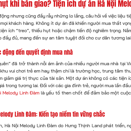
u hụt khi bàn giao? Tiện ích dự án Hà Nội M
động nhưng cũng đầy rẫy những lo lắng, câu hỏi về việc liệu 
mọi khách hàng. Không ít dự án đã khiến người mua thất vọng 
 tiện ích “treo”, thiếu hụt hoặc chậm tiến độ nghiêm trọng. 
o đầy đủ, mang đến sự an tâm tuyệt đối cho cư dân tương lai
tác động đến quyết định mua nhà
 quên” đã trở thành nỗi ám ảnh của nhiều người mua nhà tại Việ
 khu vui chơi trẻ em hay thậm chí là trường học, trung tâm t
giảm giá trị thực của tài sản. Một dự án không có các tiện 
 trong tương lai. Đối với các gia đình trẻ, người mua lần đầ
ội Melody Linh Đàm
là yếu tố then chốt để đảm bảo một cuộc 
elody Linh Đàm: Kiến tạo niềm tin vững chắc
ch, Hà Nội Melody Linh Đàm do Hưng Thịnh Land phát triển, 