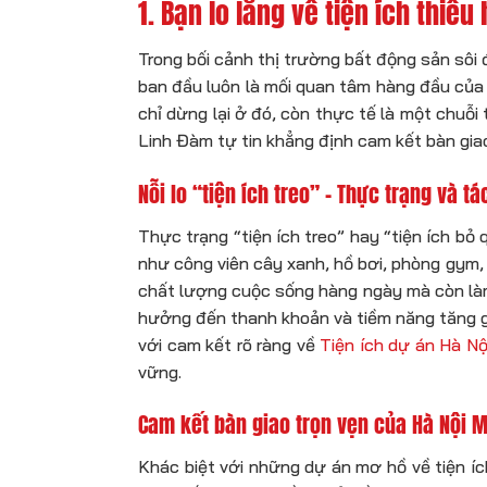
1. Bạn lo lắng về tiện ích thiế
Trong bối cảnh thị trường bất động sản sôi 
ban đầu luôn là mối quan tâm hàng đầu của 
chỉ dừng lại ở đó, còn thực tế là một chuỗi
Linh Đàm tự tin khẳng định cam kết bàn gia
Nỗi lo “tiện ích treo” – Thực trạng và 
Thực trạng “tiện ích treo” hay “tiện ích bỏ
như công viên cây xanh, hồ bơi, phòng gym,
chất lượng cuộc sống hàng ngày mà còn làm 
hưởng đến thanh khoản và tiềm năng tăng giá
với cam kết rõ ràng về
Tiện ích dự án Hà N
vững.
Cam kết bàn giao trọn vẹn của Hà Nội M
Khác biệt với những dự án mơ hồ về tiện í