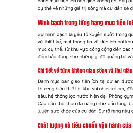
danh mục tiện ích bàn giao không chỉ đầy đ
cụ thể về những giá trị sống mà cư dân sẽ
Minh bạch trong từng hạng mục tiện íc
Sự minh bạch là yếu tố xuyên suốt trong qu
vẽ thiết kế, mọi thông tin về tiện ích nội 
mục cụ thể, từ khu vực công cộng đến các ti
đảm bảo đúng như những gì đã quảng bá và
Chi tiết về từng không gian sống và thư giãn
Danh mục bàn giao tiện ích tại dự án được 
thương hiệu thiết bị khu vui chơi trẻ em, đ
sâu, hệ thống lọc nước hiện đại. Phòng gy
Các sân thể thao đa năng (như cầu lông, bó
luyện sức khỏe của cư dân. Sự rõ ràng này 
Chất lượng và tiêu chuẩn vận hành của 