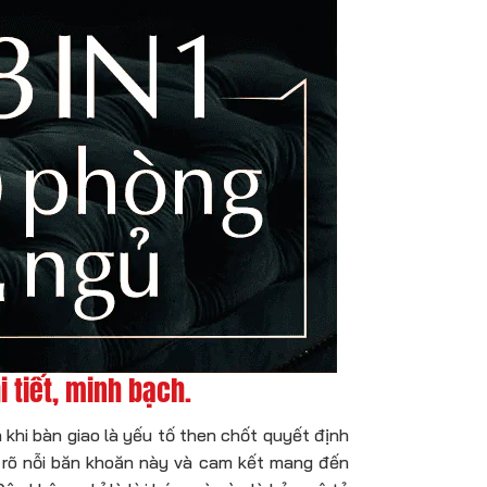
 tiết, minh bạch.
 khi bàn giao là yếu tố then chốt quyết định
u rõ nỗi băn khoăn này và cam kết mang đến