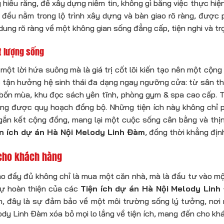
 hiểu rằng, để xây dựng niềm tin, không gì bằng việc thực hi
ều nằm trong lộ trình xây dựng và bàn giao rõ ràng, được 
dung rõ ràng về một không gian sống đẳng cấp, tiện nghi và tr
ất lượng sống
 một lời hứa suông mà là giá trị cốt lõi kiến tạo nên một cộn
tận hưởng hệ sinh thái đa dạng ngay ngưỡng cửa: từ sân thể 
bốn mùa, khu đọc sách yên tĩnh, phòng gym & spa cao cấp. T
g được quy hoạch đồng bộ. Những tiện ích này không chỉ phục
ắn kết cộng đồng, mang lại một cuộc sống cân bằng và thịn
n ích dự án Hà Nội Melody Linh Đàm
, đồng thời khẳng địn
i cho khách hàng
iao đầy đủ không chỉ là mua một căn nhà, mà là đầu tư vào mộ
 sự hoàn thiện của các
Tiện ích dự án Hà Nội Melody Lin
h, đây là sự đảm bảo về một môi trường sống lý tưởng, nơi 
dy Linh Đàm xóa bỏ mọi lo lắng về tiện ích, mang đến cho kh