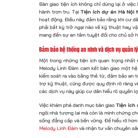
Bàn giao tiện ích không chỉ dừng lại ở việ
hành trơn tru. Tại
Tiện ích dự án Hà Nội
hoạt động. Điều này đảm bảo rằng khi cư d
phải bất kỳ trở ngại nào về kỹ thuật hay v
mang đến sự an tâm tuyệt đối cho chủ sở h
Đảm bảo hệ thống an ninh và dịch vụ quản lý
Một trong những tiện ích quan trọng nhất 
Melody Linh Đàm cam kết bàn giao một hệ 
kiểm soát ra vào bằng thẻ từ, đảm bảo an t
trợ kỹ thuật, cũng được quy định rõ ràng v
các dịch vụ này giúp cư dân hiểu rõ quyền l
Việc khám phá danh mục bàn giao
Tiện ích
ngôi nhà tương lai mà còn là minh chứng c
sống đẳng cấp và bền vững. Để hiểu rõ hơn 
Melody Linh Đàm
và nhận tư vấn chuyên sâ