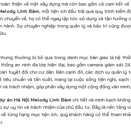
c hoàn thiện về mặt xây dựng mà còn bao gồm cả cam kết về 
 Melody Linh Đàm
, mỗi tiện ích đều trải qua quy trình kiểm
ân chuyển về, họ có thể ngay lập tức sử dụng và tận hưởng 
ận hành. Sự chuyên nghiệp trong quản lý và bảo trì cũng được
ữu.
nhưng thường bị bỏ qua trong danh mục bàn giao là hệ thốn
thống an ninh đa lớp hiện đại, bao gồm camera giám sát 24/
oàn tuyệt đối cho cư dân. Bên cạnh đó, các dịch vụ quản lý tò
ề tiêu chuẩn và tần suất, mang lại cuộc sống tiện nghi, sạch
ợi và trách nhiệm, góp phần xây dựng một cộng đồng văn minh, 
 dự án Hà Nội Melody Linh Đàm
chi tiết và minh bạch không
ho sự uy tín và trách nhiệm của chủ đầu tư. Đây là nền tảng
về từng hạng mục tiện ích, quý khách hàng có thể tham khảo 
u.