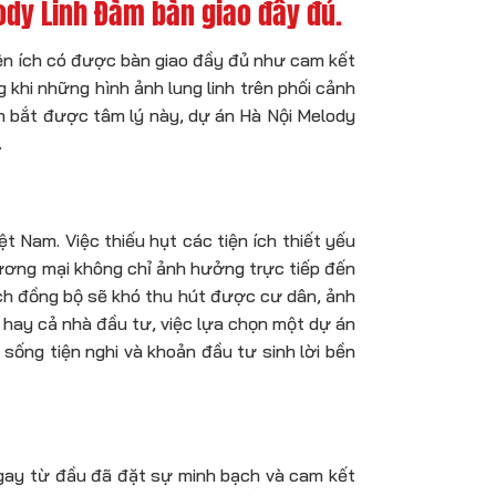
elody Linh Đàm bàn giao đầy đủ.
tiện ích có được bàn giao đầy đủ như cam kết
khi những hình ảnh lung linh trên phối cảnh
Nắm bắt được tâm lý này, dự án Hà Nội Melody
.
t Nam. Việc thiếu hụt các tiện ích thiết yếu
hương mại không chỉ ảnh hưởng trực tiếp đến
ích đồng bộ sẽ khó thu hút được cư dân, ảnh
u hay cả nhà đầu tư, việc lựa chọn một dự án
sống tiện nghi và khoản đầu tư sinh lời bền
ngay từ đầu đã đặt sự minh bạch và cam kết