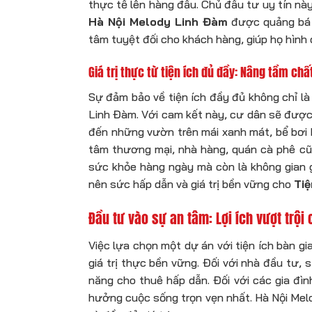
thực tế lên hàng đầu. Chủ đầu tư uy tín này
Hà Nội Melody Linh Đàm
được quảng bá đ
tâm tuyệt đối cho khách hàng, giúp họ hình 
Giá trị thực từ tiện ích đủ đầy: Nâng tầm ch
Sự đảm bảo về tiện ích đầy đủ không chỉ là
Linh Đàm. Với cam kết này, cư dân sẽ được 
đến những vườn trên mái xanh mát, bể bơi 
tâm thương mại, nhà hàng, quán cà phê cũn
sức khỏe hàng ngày mà còn là không gian g
nên sức hấp dẫn và giá trị bền vững cho
Tiệ
Đầu tư vào sự an tâm: Lợi ích vượt trộ
Việc lựa chọn một dự án với tiện ích bàn g
giá trị thực bền vững. Đối với nhà đầu tư,
năng cho thuê hấp dẫn. Đối với các gia đìn
hưởng cuộc sống trọn vẹn nhất. Hà Nội Melo