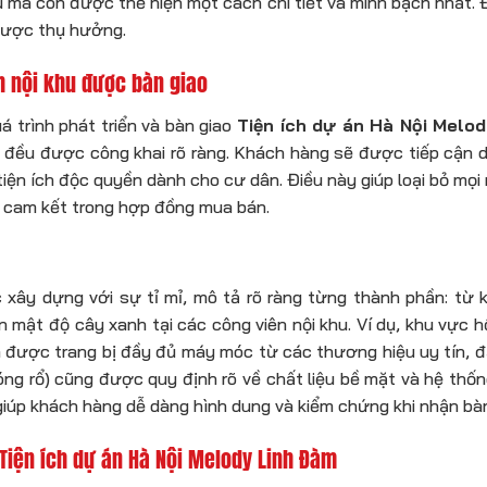
ủ mà còn được thể hiện một cách chi tiết và minh bạch nhất. Đ
 được thụ hưởng.
h nội khu được bàn giao
á trình phát triển và bàn giao
Tiện ích dự án Hà Nội Melo
khu đều được công khai rõ ràng. Khách hàng sẽ được tiếp cận d
ện ích độc quyền dành cho cư dân. Điều này giúp loại bỏ mọi 
 cam kết trong hợp đồng mua bán.
xây dựng với sự tỉ mỉ, mô tả rõ ràng từng thành phần: từ k
ến mật độ cây xanh tại các công viên nội khu. Ví dụ, khu vực h
m được trang bị đầy đủ máy móc từ các thương hiệu uy tín, đ
ng rổ) cũng được quy định rõ về chất liệu bề mặt và hệ thố
giúp khách hàng dễ dàng hình dung và kiểm chứng khi nhận bàn
Tiện ích dự án Hà Nội Melody Linh Đàm