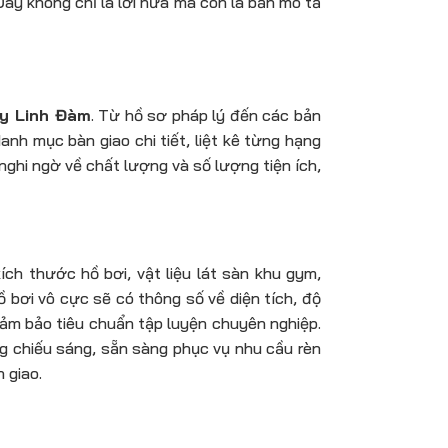
ây không chỉ là lời hứa mà còn là bản mô tả
dy Linh Đàm
. Từ hồ sơ pháp lý đến các bản
anh mục bàn giao chi tiết, liệt kê từng hạng
nghi ngờ về chất lượng và số lượng tiện ích,
ích thước hồ bơi, vật liệu lát sàn khu gym,
ồ bơi vô cực sẽ có thông số về diện tích, độ
ảm bảo tiêu chuẩn tập luyện chuyên nghiệp.
ng chiếu sáng, sẵn sàng phục vụ nhu cầu rèn
 giao.