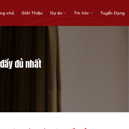
ang chủ
Giới Thiệu
Dự án
Tin tức
Tuyển Dụng
 đầy đủ nhất