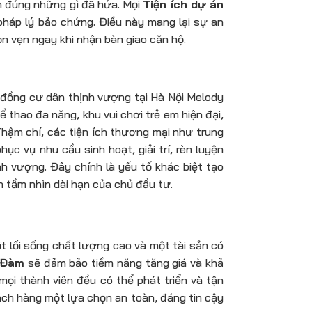
ện đúng những gì đã hứa. Mọi
Tiện ích dự án
pháp lý bảo chứng. Điều này mang lại sự an
ọn vẹn ngay khi nhận bàn giao căn hộ.
g đồng cư dân thịnh vượng tại Hà Nội Melody
thao đa năng, khu vui chơi trẻ em hiện đại,
hậm chí, các tiện ích thương mại như trung
 vụ nhu cầu sinh hoạt, giải trí, rèn luyện
h vượng. Đây chính là yếu tố khác biệt tạo
h tầm nhìn dài hạn của chủ đầu tư.
t lối sống chất lượng cao và một tài sản có
h Đàm
sẽ đảm bảo tiềm năng tăng giá và khả
mọi thành viên đều có thể phát triển và tận
ách hàng một lựa chọn an toàn, đáng tin cậy