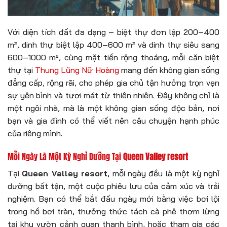
Với diện tích đất đa dạng – biệt thự đơn lập 200–400
m², dinh thự biệt lập 400–600 m² và dinh thự siêu sang
600–1000 m², cùng mặt tiền rộng thoáng, mỗi căn biệt
thự tại
Thung Lũng Nữ Hoàng
mang đến không gian sống
đẳng cấp, rộng rãi, cho phép gia chủ tận hưởng trọn vẹn
sự yên bình và tươi mát từ thiên nhiên. Đây không chỉ là
một ngôi nhà, mà là một không gian sống độc bản, nơi
bạn và gia đình có thể viết nên câu chuyện hạnh phúc
của riêng mình.
Mỗi Ngày Là Một Kỳ Nghỉ Dưỡng Tại
Queen Valley resort
Tại
Queen Valley resort
, mỗi ngày đều là một kỳ nghỉ
dưỡng bất tận, một cuộc phiêu lưu của cảm xúc và trải
nghiệm. Bạn có thể bắt đầu ngày mới bằng việc bơi lội
trong hồ bơi tràn, thưởng thức tách cà phê thơm lừng
tại khu vườn cảnh quan thanh bình, hoặc tham gia các