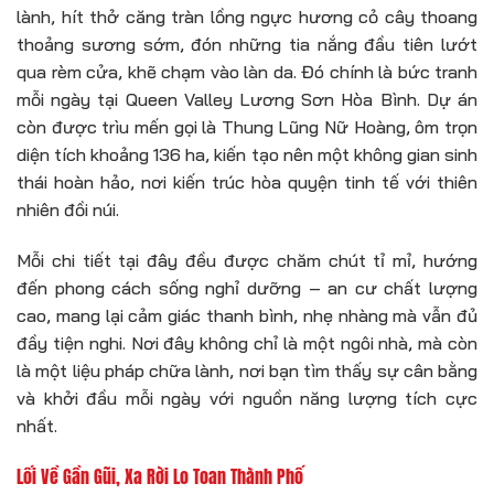
lành, hít thở căng tràn lồng ngực hương cỏ cây thoang
thoảng sương sớm, đón những tia nắng đầu tiên lướt
qua rèm cửa, khẽ chạm vào làn da. Đó chính là bức tranh
mỗi ngày tại Queen Valley Lương Sơn Hòa Bình. Dự án
còn được trìu mến gọi là Thung Lũng Nữ Hoàng, ôm trọn
diện tích khoảng 136 ha, kiến tạo nên một không gian sinh
thái hoàn hảo, nơi kiến trúc hòa quyện tinh tế với thiên
nhiên đồi núi.
Mỗi chi tiết tại đây đều được chăm chút tỉ mỉ, hướng
đến phong cách sống nghỉ dưỡng – an cư chất lượng
cao, mang lại cảm giác thanh bình, nhẹ nhàng mà vẫn đủ
đầy tiện nghi. Nơi đây không chỉ là một ngôi nhà, mà còn
là một liệu pháp chữa lành, nơi bạn tìm thấy sự cân bằng
và khởi đầu mỗi ngày với nguồn năng lượng tích cực
nhất.
Lối Về Gần Gũi, Xa Rời Lo Toan Thành Phố