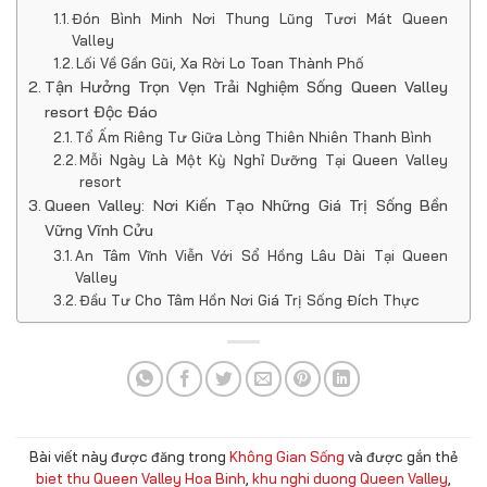
Đón Bình Minh Nơi Thung Lũng Tươi Mát Queen
Valley
Lối Về Gần Gũi, Xa Rời Lo Toan Thành Phố
Tận Hưởng Trọn Vẹn Trải Nghiệm Sống Queen Valley
resort Độc Đáo
Tổ Ấm Riêng Tư Giữa Lòng Thiên Nhiên Thanh Bình
Mỗi Ngày Là Một Kỳ Nghỉ Dưỡng Tại Queen Valley
resort
Queen Valley: Nơi Kiến Tạo Những Giá Trị Sống Bền
Vững Vĩnh Cửu
An Tâm Vĩnh Viễn Với Sổ Hồng Lâu Dài Tại Queen
Valley
Đầu Tư Cho Tâm Hồn Nơi Giá Trị Sống Đích Thực
Bài viết này được đăng trong
Không Gian Sống
và được gắn thẻ
biet thu Queen Valley Hoa Binh
,
khu nghi duong Queen Valley
,