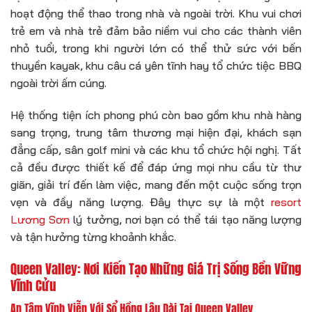
hoạt động thể thao trong nhà và ngoài trời. Khu vui chơi
trẻ em và nhà trẻ đảm bảo niềm vui cho các thành viên
nhỏ tuổi, trong khi người lớn có thể thử sức với bến
thuyền kayak, khu câu cá yên tĩnh hay tổ chức tiệc BBQ
ngoài trời ấm cúng.
Hệ thống tiện ích phong phú còn bao gồm khu nhà hàng
sang trọng, trung tâm thương mại hiện đại, khách sạn
đẳng cấp, sân golf mini và các khu tổ chức hội nghị. Tất
cả đều được thiết kế để đáp ứng mọi nhu cầu từ thư
giãn, giải trí đến làm việc, mang đến một cuộc sống trọn
vẹn và đầy năng lượng. Đây thực sự là một
resort
Lương Sơn
lý tưởng, nơi bạn có thể tái tạo năng lượng
và tận hưởng từng khoảnh khắc.
Queen Valley: Nơi Kiến Tạo Những Giá Trị Sống Bền Vững
Vĩnh Cửu
An Tâm Vĩnh Viễn Với Sổ Hồng Lâu Dài Tại Queen Valley