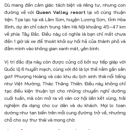
Dù mang đến cảm giác tách biệt và riêng tư, nhưng con
đường về với
Queen Valley resort
lại vô cùng thuận
tiện. Tọa lạc tại xã Lâm Sơn, huyện Lương Sơn, tỉnh Hòa
Bình, dự án chỉ cách trung tâm Hà Nội khoảng 45–47 km
về phía Tây Bắc. Điều này có nghĩa là bạn chỉ mất chưa
đến 1 giờ lái xe để thoát khỏi sự hối hả của thành phố và
đắm mình vào không gian xanh mát, yên bình.
Vị trí đắc địa này còn được củng cố bởi sự tiếp giáp với
Quốc lộ 6 huyết mạch, cùng với đó là lợi thế nằm gần sân
golf Phượng Hoàng và các khu du lịch sinh thái nổi tiếng
như Việt Mường, Thác Thăng Thiên. Điều này không chỉ
tạo điều kiện thuận lợi cho những chuyến nghỉ dưỡng
cuối tuần, mà còn mở ra vô vàn cơ hội liên kết vùng, trải
nghiệm đa dạng cho cư dân và du khách. Mọi lo toan
dường như tan biến trên mỗi cung đường trở về, nhường
chỗ cho sự thư thái và mong chờ.