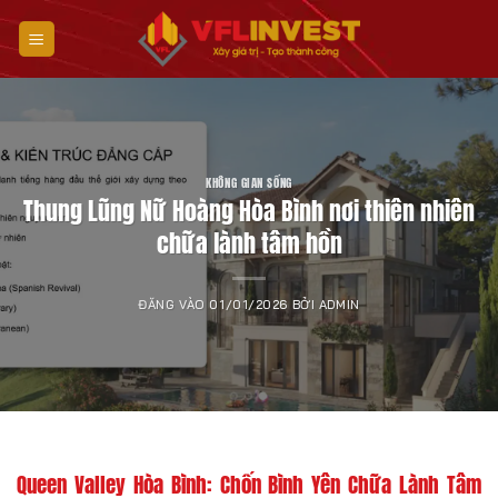
Bỏ
qua
nội
dung
KHÔNG GIAN SỐNG
Thung Lũng Nữ Hoàng Hòa Bình nơi thiên nhiên
chữa lành tâm hồn
ĐĂNG VÀO
01/01/2026
BỞI
ADMIN
Queen Valley Hòa Bình: Chốn Bình Yên Chữa Lành Tâm