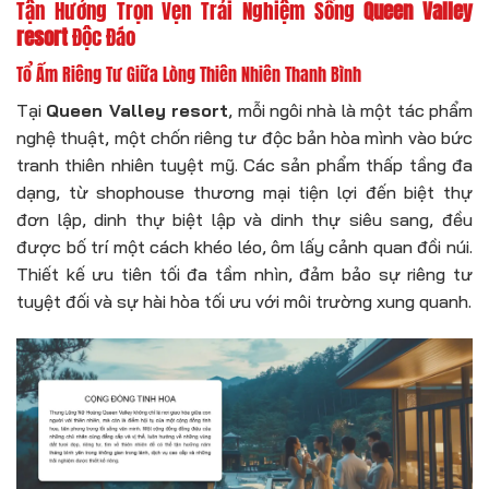
Tận Hưởng Trọn Vẹn Trải Nghiệm Sống
Queen Valley
resort
Độc Đáo
Tổ Ấm Riêng Tư Giữa Lòng Thiên Nhiên Thanh Bình
Tại
Queen Valley resort
, mỗi ngôi nhà là một tác phẩm
nghệ thuật, một chốn riêng tư độc bản hòa mình vào bức
tranh thiên nhiên tuyệt mỹ. Các sản phẩm thấp tầng đa
dạng, từ shophouse thương mại tiện lợi đến biệt thự
đơn lập, dinh thự biệt lập và dinh thự siêu sang, đều
được bố trí một cách khéo léo, ôm lấy cảnh quan đồi núi.
Thiết kế ưu tiên tối đa tầm nhìn, đảm bảo sự riêng tư
tuyệt đối và sự hài hòa tối ưu với môi trường xung quanh.