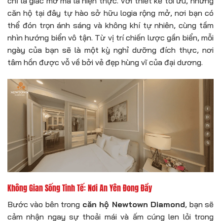
chỉ là giấc mơ mà là hiện thực. Với thiết kế tối ưu, những
căn hộ tại đây tự hào sở hữu logia rộng mở, nơi bạn có
thể đón trọn ánh sáng và không khí tự nhiên, cùng tầm
nhìn hướng biển vô tận. Từ vị trí chiến lược gần biển, mỗi
ngày của bạn sẽ là một kỳ nghỉ dưỡng đích thực, nơi
tâm hồn được vỗ về bởi vẻ đẹp hùng vĩ của đại dương.
Không Gian Sống Tinh Tế: Nơi An Yên Đong Đầy
Bước vào bên trong
căn hộ Newtown Diamond
, bạn sẽ
cảm nhận ngay sự thoải mái và ấm cúng len lỏi trong