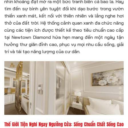
nhìn khoáng đạt mở ra một bức tranh biển cả bao la. Hay
tìm đến sự bình yên tuyệt đối khi dạo bước trong vườn
thiền xanh mát, kết nối với thiên nhiên và lắng nghe hơi
thở của đất trời. Hệ thống cảnh quan xanh đa chức năng
cùng các tiện ích được thiết kế theo tiêu chuẩn cao cấp
tại Newtown Diamond hứa hẹn mang đến một ngày tận
hưởng thư giãn đỉnh cao, phục vụ mọi nhu cầu sống, giải
trí và tái tạo năng lượng của cư dân.
Thế Giới Tiện Nghi Ngay Ngưỡng Cửa: Sống Chuẩn Chất Sống Cao