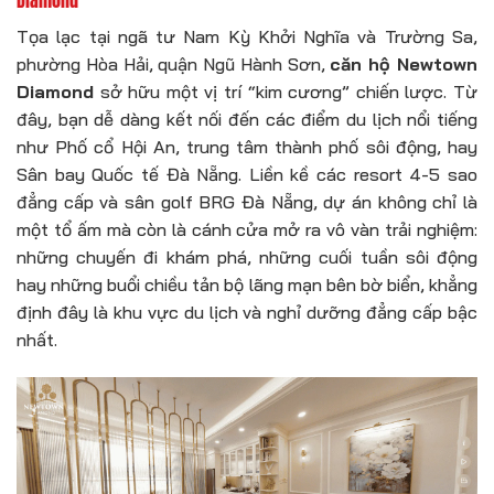
Diamond
Tọa lạc tại ngã tư Nam Kỳ Khởi Nghĩa và Trường Sa,
phường Hòa Hải, quận Ngũ Hành Sơn,
căn hộ Newtown
Diamond
sở hữu một vị trí “kim cương” chiến lược. Từ
đây, bạn dễ dàng kết nối đến các điểm du lịch nổi tiếng
như Phố cổ Hội An, trung tâm thành phố sôi động, hay
Sân bay Quốc tế Đà Nẵng. Liền kề các resort 4-5 sao
đẳng cấp và sân golf BRG Đà Nẵng, dự án không chỉ là
một tổ ấm mà còn là cánh cửa mở ra vô vàn trải nghiệm:
những chuyến đi khám phá, những cuối tuần sôi động
hay những buổi chiều tản bộ lãng mạn bên bờ biển, khẳng
định đây là khu vực du lịch và nghỉ dưỡng đẳng cấp bậc
nhất.