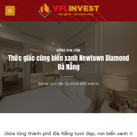
Bỏ
qua
nội
dung
KHÔNG GIAN SỐNG
Thức giấc cùng biển xanh Newtown Diamond
Đà Nẵng
ĐĂNG VÀO
28/12/2025
BỞI
ADMIN
Giữa lòng thành phố Đà Nẵng tươi đẹp, nơi biển xanh rì