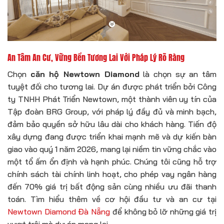
An Tâm An Cư, Vững Bền Tương Lai Với Pháp Lý Rõ Ràng
Chọn
căn hộ Newtown Diamond
là chọn sự an tâm
tuyệt đối cho tương lai. Dự án được phát triển bởi Công
ty TNHH Phát Triển Newtown, một thành viên uy tín của
Tập đoàn BRG Group, với pháp lý đầy đủ và minh bạch,
đảm bảo quyền sở hữu lâu dài cho khách hàng. Tiến độ
xây dựng đang được triển khai mạnh mẽ và dự kiến bàn
giao vào quý 1 năm 2026, mang lại niềm tin vững chắc vào
một tổ ấm ổn định và hạnh phúc. Chúng tôi cũng hỗ trợ
chính sách tài chính linh hoạt, cho phép vay ngân hàng
đến 70% giá trị bất động sản cùng nhiều ưu đãi thanh
toán. Tìm hiểu thêm về cơ hội đầu tư và an cư tại
Newtown Diamond Đà Nẵng
để không bỏ lỡ những giá trị