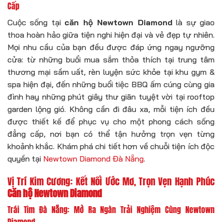
Cấp
Cuộc sống tại
căn hộ Newtown Diamond
là sự giao
thoa hoàn hảo giữa tiện nghi hiện đại và vẻ đẹp tự nhiên.
Mọi nhu cầu của bạn đều được đáp ứng ngay ngưỡng
cửa: từ những buổi mua sắm thỏa thích tại trung tâm
thương mại sầm uất, rèn luyện sức khỏe tại khu gym &
spa hiện đại, đến những buổi tiệc BBQ ấm cúng cùng gia
đình hay những phút giây thư giãn tuyệt vời tại rooftop
garden lộng gió. Không cần đi đâu xa, mỗi tiện ích đều
được thiết kế để phục vụ cho một phong cách sống
đẳng cấp, nơi bạn có thể tận hưởng trọn vẹn từng
khoảnh khắc. Khám phá chi tiết hơn về chuỗi tiện ích độc
quyền tại
Newtown Diamond Đà Nẵng
.
Vị Trí Kim Cương: Kết Nối Ước Mơ, Trọn Vẹn Hạnh Phúc
Căn hộ Newtown Diamond
Trái Tim Đà Nẵng: Mở Ra Ngàn Trải Nghiệm Cùng Newtown