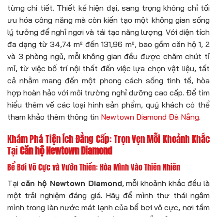
từng chi tiết. Thiết kế hiện đại, sang trọng không chỉ tối
ưu hóa công năng mà còn kiến tạo một không gian sống
lý tưởng để nghỉ ngơi và tái tạo năng lượng. Với diện tích
đa dạng từ 34,74 m² đến 131,96 m², bao gồm căn hộ 1, 2
và 3 phòng ngủ, mỗi không gian đều được chăm chút tỉ
mỉ, từ việc bố trí nội thất đến việc lựa chọn vật liệu, tất
cả nhằm mang đến một phong cách sống tinh tế, hòa
hợp hoàn hảo với môi trường nghỉ dưỡng cao cấp. Để tìm
hiểu thêm về các loại hình sản phẩm, quý khách có thể
tham khảo thêm thông tin
Newtown Diamond Đà Nẵng
.
Khám Phá Tiện Ích Đẳng Cấp: Trọn Vẹn Mỗi Khoảnh Khắc
Tại
Căn hộ Newtown Diamond
Bể Bơi Vô Cực và Vườn Thiền: Hòa Mình Vào Thiên Nhiên
Tại
căn hộ Newtown Diamond
, mỗi khoảnh khắc đều là
một trải nghiệm đáng giá. Hãy để mình thư thái ngâm
mình trong làn nước mát lạnh của bể bơi vô cực, nơi tầm