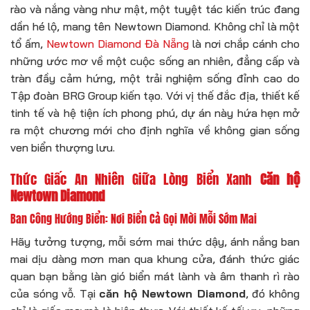
rào và nắng vàng như mật, một tuyệt tác kiến trúc đang
dần hé lộ, mang tên Newtown Diamond. Không chỉ là một
tổ ấm,
Newtown Diamond Đà Nẵng
là nơi chắp cánh cho
những ước mơ về một cuộc sống an nhiên, đẳng cấp và
tràn đầy cảm hứng, một trải nghiệm sống đỉnh cao do
Tập đoàn BRG Group kiến tạo. Với vị thế đắc địa, thiết kế
tinh tế và hệ tiện ích phong phú, dự án này hứa hẹn mở
ra một chương mới cho định nghĩa về không gian sống
ven biển thượng lưu.
Thức Giấc An Nhiên Giữa Lòng Biển Xanh
Căn hộ
Newtown Diamond
Ban Công Hướng Biển: Nơi Biển Cả Gọi Mời Mỗi Sớm Mai
Hãy tưởng tượng, mỗi sớm mai thức dậy, ánh nắng ban
mai dịu dàng mơn man qua khung cửa, đánh thức giác
quan bạn bằng làn gió biển mát lành và âm thanh rì rào
của sóng vỗ. Tại
căn hộ Newtown Diamond
, đó không