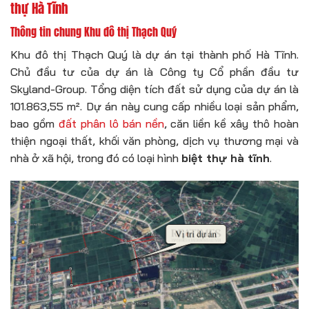
thự Hà Tĩnh
Thông tin chung Khu đô thị Thạch Quý
Khu đô thị Thạch Quý là dự án tại thành phố Hà Tĩnh.
Chủ đầu tư của dự án là Công ty Cổ phần đầu tư
Skyland-Group. Tổng diện tích đất sử dụng của dự án là
101.863,55 m². Dự án này cung cấp nhiều loại sản phẩm,
bao gồm
đất phân lô bán nền
, căn liền kề xây thô hoàn
thiện ngoại thất, khối văn phòng, dịch vụ thương mại và
nhà ở xã hội, trong đó có loại hình
biệt thự hà tĩnh
.