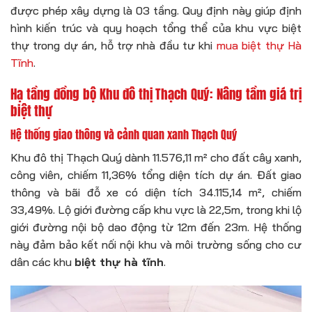
được phép xây dựng là 03 tầng. Quy định này giúp định
hình kiến trúc và quy hoạch tổng thể của khu vực biệt
thự trong dự án, hỗ trợ nhà đầu tư khi
mua biệt thự Hà
Tĩnh
.
Hạ tầng đồng bộ Khu đô thị Thạch Quý: Nâng tầm giá trị
biệt thự
Hệ thống giao thông và cảnh quan xanh Thạch Quý
Khu đô thị Thạch Quý dành 11.576,11 m² cho đất cây xanh,
công viên, chiếm 11,36% tổng diện tích dự án. Đất giao
thông và bãi đỗ xe có diện tích 34.115,14 m², chiếm
33,49%. Lộ giới đường cấp khu vực là 22,5m, trong khi lộ
giới đường nội bộ dao động từ 12m đến 23m. Hệ thống
này đảm bảo kết nối nội khu và môi trường sống cho cư
dân các khu
biệt thự hà tĩnh
.