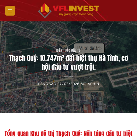
Bỏ
qua
nội
dung
KIẾN THỨC ĐẦU TƯ
Thạch Quý: 10.747m² đất biệt thự Hà Tĩnh, cơ
hội đầu tư vượt trội.
ĐĂNG VÀO
27/02/2026
BỞI
ADMIN
Tổng quan Khu đô thị Thạch Quý: Nền tảng đầu tư biệt