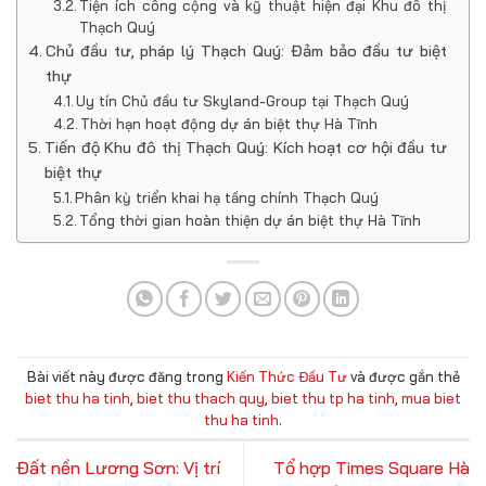
Tiện ích công cộng và kỹ thuật hiện đại Khu đô thị
Thạch Quý
Chủ đầu tư, pháp lý Thạch Quý: Đảm bảo đầu tư biệt
thự
Uy tín Chủ đầu tư Skyland-Group tại Thạch Quý
Thời hạn hoạt động dự án biệt thự Hà Tĩnh
Tiến độ Khu đô thị Thạch Quý: Kích hoạt cơ hội đầu tư
biệt thự
Phân kỳ triển khai hạ tầng chính Thạch Quý
Tổng thời gian hoàn thiện dự án biệt thự Hà Tĩnh
Bài viết này được đăng trong
Kiến Thức Đầu Tư
và được gắn thẻ
biet thu ha tinh
,
biet thu thach quy
,
biet thu tp ha tinh
,
mua biet
thu ha tinh
.
Đất nền Lương Sơn: Vị trí
Tổ hợp Times Square Hà