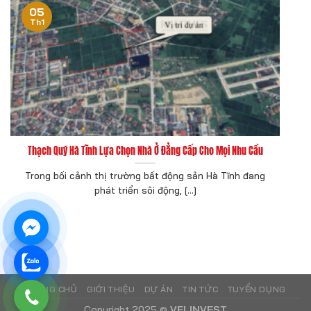
05
Th1
Thạch Quý Hà Tĩnh Lựa Chọn Nhà Ở Đẳng Cấp Cho Mọi Nhu Cầu
Trong bối cảnh thị trường bất động sản Hà Tĩnh đang
phát triển sôi động, [...]
TRANG CHỦ
GIỚI THIỆU
DỰ ÁN
TIN TỨC
TUYỂN DỤNG
Copyright 2025 ©
VFLINVEST