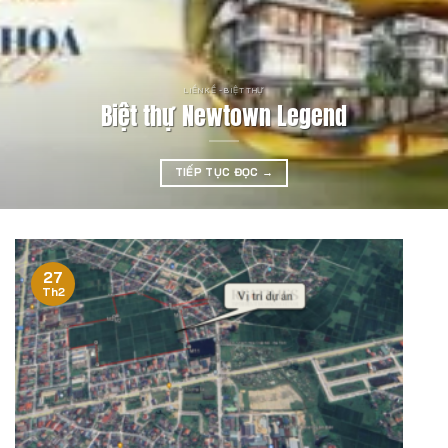
LIỀN KỀ - BIỆT THỰ
Biệt thự Newtown Legend
TIẾP TỤC ĐỌC
→
27
Th2