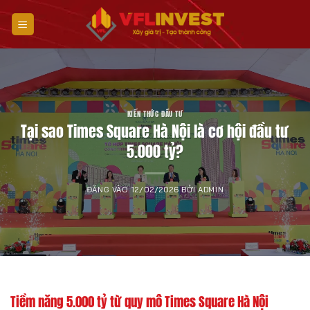
Bỏ
qua
nội
dung
KIẾN THỨC ĐẦU TƯ
Tại sao Times Square Hà Nội là cơ hội đầu tư
5.000 tỷ?
ĐĂNG VÀO
12/02/2026
BỞI
ADMIN
Tiềm năng 5.000 tỷ từ quy mô Times Square Hà Nội