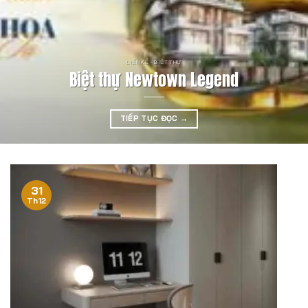
LIỀN KỀ - BIỆT THỰ
Biệt thự Newtown Legend
TIẾP TỤC ĐỌC
→
31
Th12