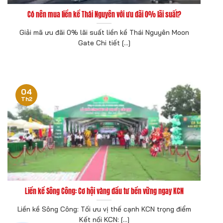
Có nên mua liền kề Thái Nguyên với ưu đãi 0% lãi suất?
Giải mã ưu đãi 0% lãi suất liền kề Thái Nguyên Moon
Gate Chi tiết [...]
04
Th2
Liền kề Sông Công: Cơ hội vàng đầu tư bền vững ngay KCN
Liền kề Sông Công: Tối ưu vị thế cạnh KCN trọng điểm
Kết nối KCN: [...]