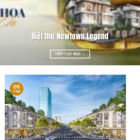
LIỀN KỀ - BIỆT THỰ
Biệt thự Newtown Legend
TIẾP TỤC ĐỌC
→
05
Th2