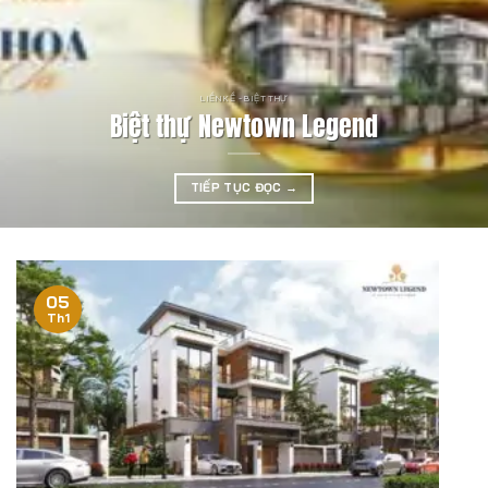
LIỀN KỀ - BIỆT THỰ
Biệt thự Newtown Legend
TIẾP TỤC ĐỌC
→
05
Th1