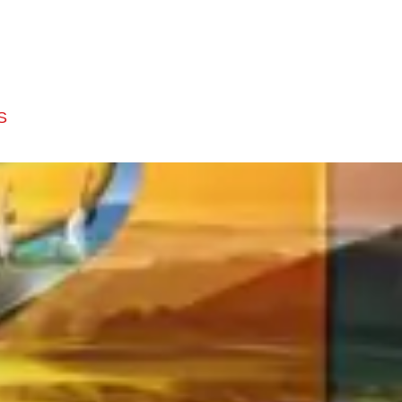
rang chủ
Giới Thiệu
Dự án
Tin tức
Tuyển Dụng
S