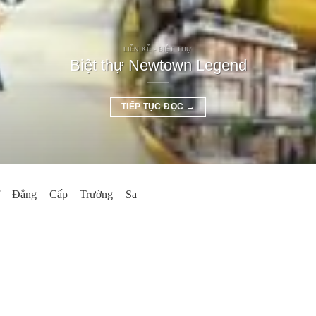
LIỀN KỀ - BIỆT THỰ
Biệt thự Newtown Legend
TIẾP TỤC ĐỌC
→