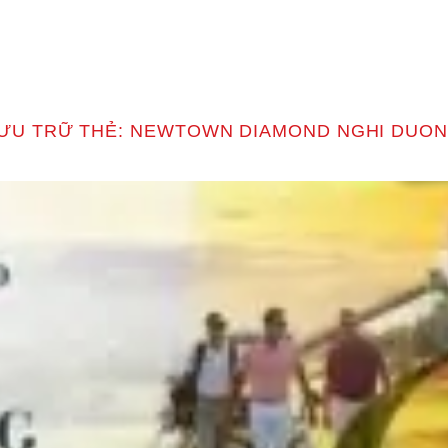
T
ƯU TRỮ THẺ:
NEWTOWN DIAMOND NGHI DUO