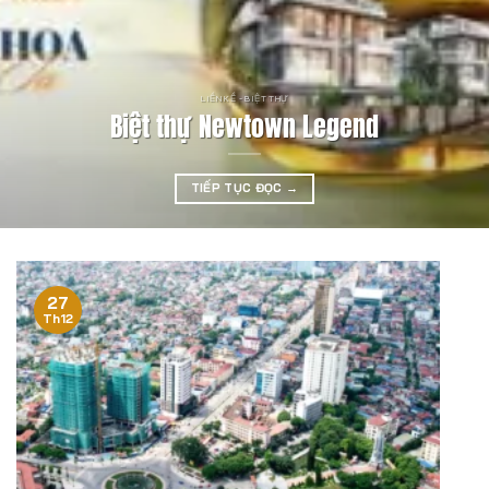
LIỀN KỀ - BIỆT THỰ
Biệt thự Newtown Legend
TIẾP TỤC ĐỌC
→
27
Th12