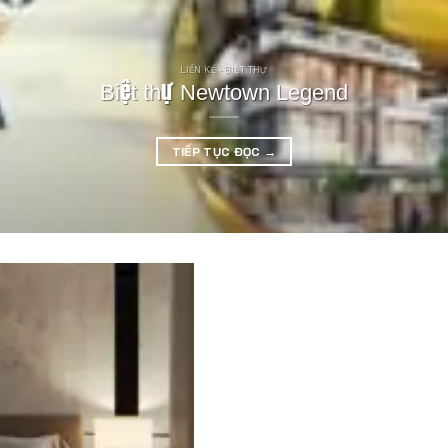
LIỀN KỀ - BIỆT THỰ
Biệt thự Newtown Legend
TIẾP TỤC ĐỌC
→