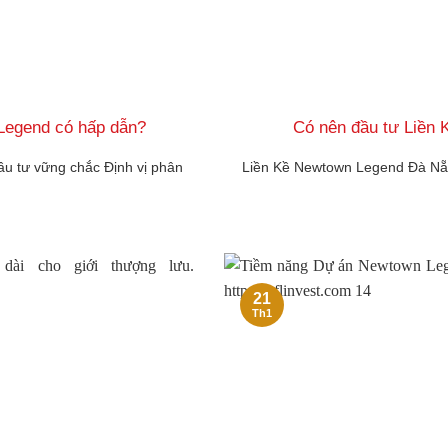
 Legend có hấp dẫn?
Có nên đầu tư Liền
u tư vững chắc Định vị phân
Liền Kề Newtown Legend Đà Nẵng
21
Th1