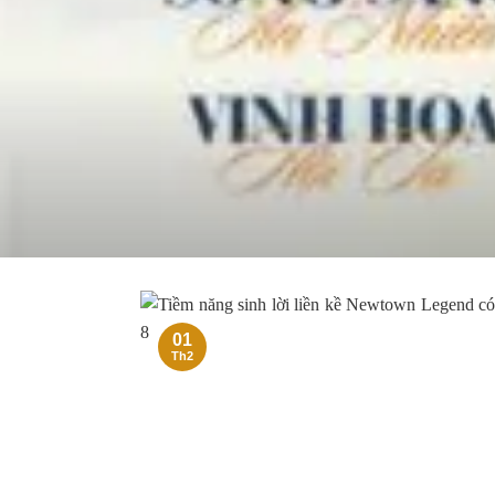
01
Th2