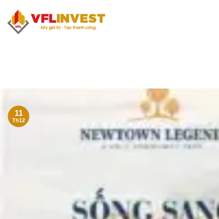
Bỏ
qua
nội
dung
11
Th12