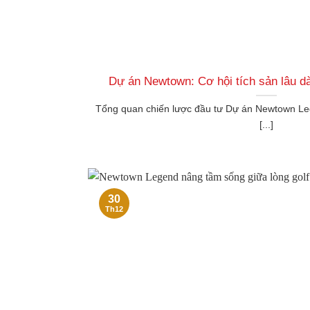
Dự án Newtown: Cơ hội tích sản lâu dà
Tổng quan chiến lược đầu tư Dự án Newtown Le
[...]
30
Th12