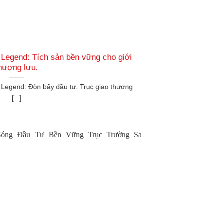
Legend: Tích sản bền vững cho giới
hượng lưu.
n Legend: Đòn bẩy đầu tư. Trục giao thương
[...]