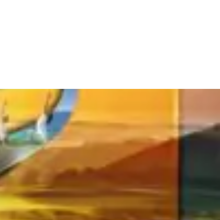
rang chủ
Giới Thiệu
Dự án
Tin tức
Tuyển Dụng