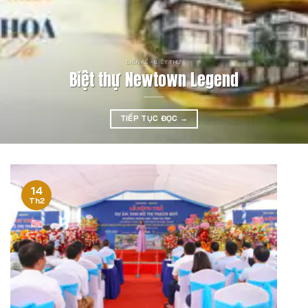
LIỀN KỀ - BIỆT THỰ
Biệt thự Newtown Legend
TIẾP TỤC ĐỌC
→
14
Th2