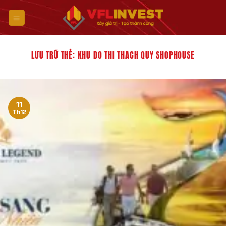
Bỏ
qua
nội
dung
LƯU TRỮ THẺ:
KHU DO THI THACH QUY SHOPHOUSE
11
Th12