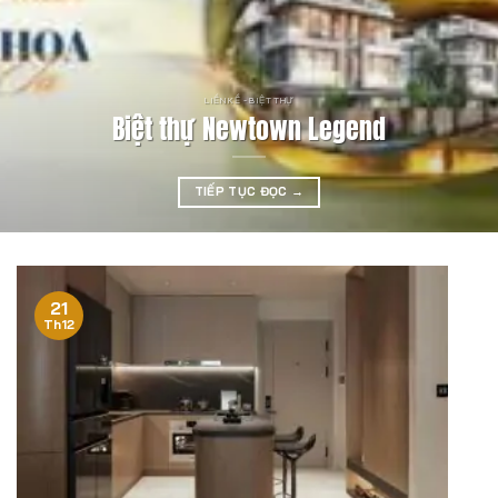
LIỀN KỀ - BIỆT THỰ
Biệt thự Newtown Legend
TIẾP TỤC ĐỌC
→
21
Th12