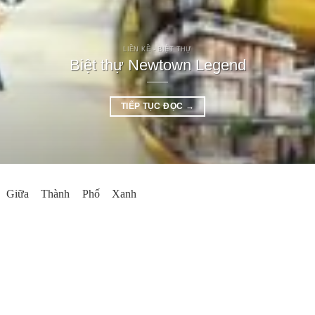
LIỀN KỀ - BIỆT THỰ
Biệt thự Newtown Legend
TIẾP TỤC ĐỌC
→