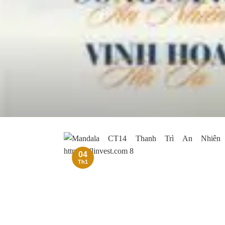
04
Th1