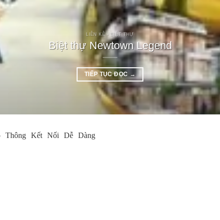
LIỀN KỀ - BIỆT THỰ
Biệt thự Newtown Legend
TIẾP TỤC ĐỌC
→