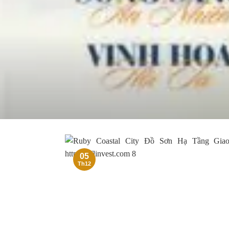
05
Th12