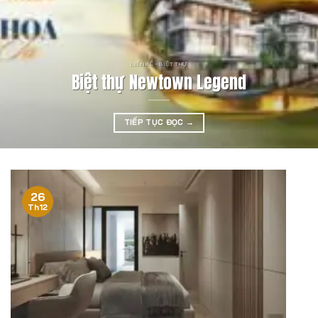
LIỀN KỀ - BIỆT THỰ
Biệt thự Newtown Legend
TIẾP TỤC ĐỌC
→
26
Th12