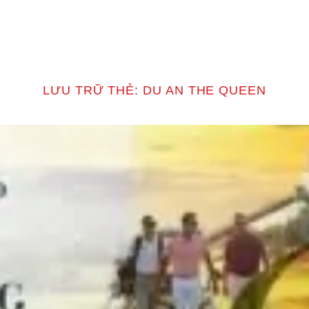
T
LƯU TRỮ THẺ:
DU AN THE QUEEN