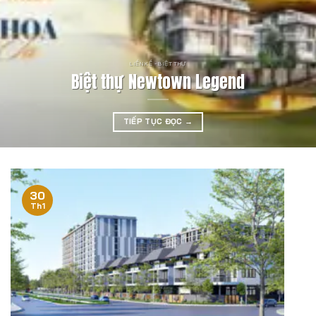
LIỀN KỀ - BIỆT THỰ
Biệt thự Newtown Legend
TIẾP TỤC ĐỌC
→
30
Th1