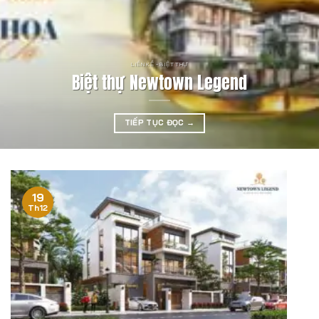
LIỀN KỀ - BIỆT THỰ
Biệt thự Newtown Legend
TIẾP TỤC ĐỌC
→
19
Th12