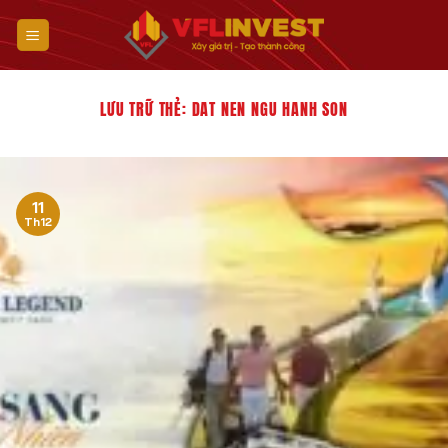
Bỏ
qua
nội
dung
LƯU TRỮ THẺ:
DAT NEN NGU HANH SON
11
Th12