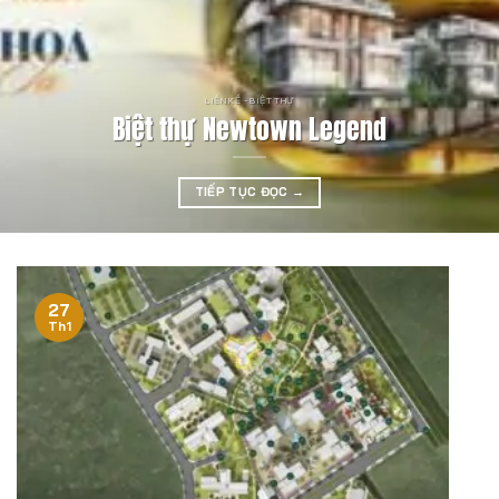
LIỀN KỀ - BIỆT THỰ
Biệt thự Newtown Legend
TIẾP TỤC ĐỌC
→
27
Th1